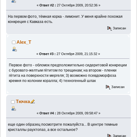
«
Ответ #2 :
27 Октября 2009, 20:52:36 »
На первом фото, тёмная корка - лимонит. У меня крайне похожая
конкреция с Кавказа есть.
Записан
Alex_T
«
Ответ #3 :
27 Октября 2009, 21:15:32 »
Первое фото - обломок предположительно сидеритовой конкреции
с буровато-желтым гётитом по трещинам; на втором - пленки
гётита на поверхности мергеля; 3) возможно псевдоморфоза
кремня по колонии коралла; 4) техногенный шлак
Записан
Тючка
«
Ответ #4 :
28 Октября 2009, 09:58:47 »
еще один образец посмотрите пожалуйста... В центре темные
кристаллы раухтопаз, а все остальное?
Записан