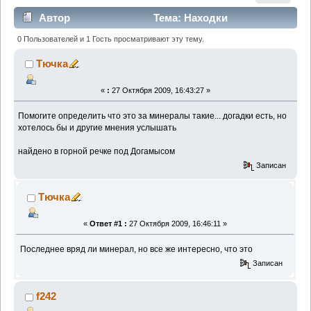
Автор
Тема: Находки
(Прочитано 2939 раз)
0 Пользователей и 1 Гость просматривают эту тему.
Тючка
«
:
27 Октября 2009, 16:43:27 »
Помогите определить что это за минералы такие... догадки есть, но
хотелось бы и другие мнения услышать
найдено в горной речке под Догамысом
Записан
Тючка
«
Ответ #1 :
27 Октября 2009, 16:46:11 »
Последнее вряд ли минерал, но все же интересно, что это
Записан
f242