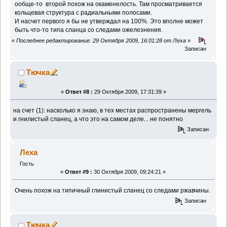
ообще-то второй похож на окаменелость. Там просматривается
кольцевая структура с радиальными полосами.
И насчет первого я бы не утверждал на 100%. Это вполне может
быть что-то типа сланца со следами ожелезнения.
«
Последнее редактирование: 29 Октября 2009, 16:01:28 от Леха
»
Записан
Тючка
«
Ответ #8 :
29 Октября 2009, 17:31:39 »
на счет (1): насколько я знаю, в тех местах распространены мергель
и гнилистый сланец, а что это на самом деле... не понятно
Записан
Леха
Гость
«
Ответ #9 :
30 Октября 2009, 09:24:21 »
Очень похож на типичный глинистый сланец со следами ржавчины.
Записан
Тючка