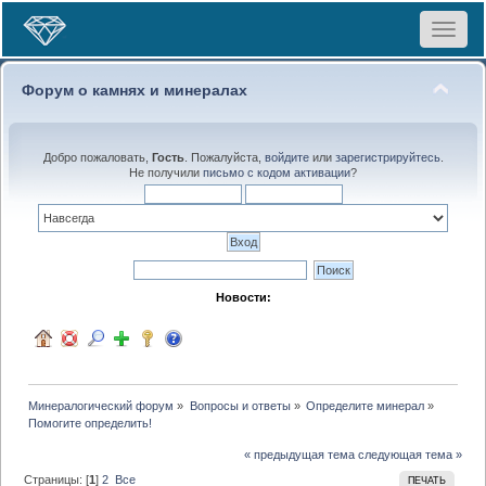
Toggle
navigat
Форум о камнях и минералах
Добро пожаловать,
Гость
. Пожалуйста,
войдите
или
зарегистрируйтесь
.
Не получили
письмо с кодом активации
?
Новости:
Минералогический форум
»
Вопросы и ответы
»
Определите минерал
»
Помогите определить!
« предыдущая тема
следующая тема »
Страницы: [
1
]
2
Все
ПЕЧАТЬ