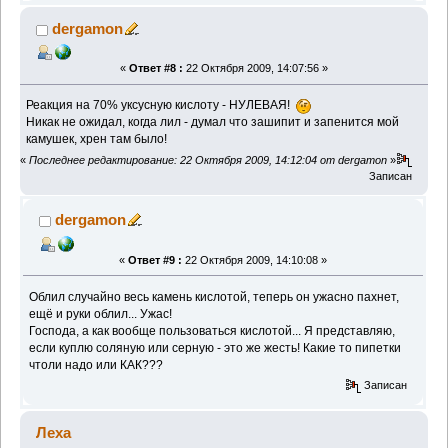
dergamon
«
Ответ #8 :
22 Октября 2009, 14:07:56 »
Реакция на 70% уксусную кислоту - НУЛЕВАЯ!
Никак не ожидал, когда лил - думал что зашипит и запенится мой
камушек, хрен там было!
«
Последнее редактирование: 22 Октября 2009, 14:12:04 от dergamon
»
Записан
dergamon
«
Ответ #9 :
22 Октября 2009, 14:10:08 »
Облил случайно весь камень кислотой, теперь он ужасно пахнет,
ещё и руки облил... Ужас!
Господа, а как вообще пользоваться кислотой... Я представляю,
если куплю соляную или серную - это же жесть! Какие то пипетки
чтоли надо или КАК???
Записан
Леха