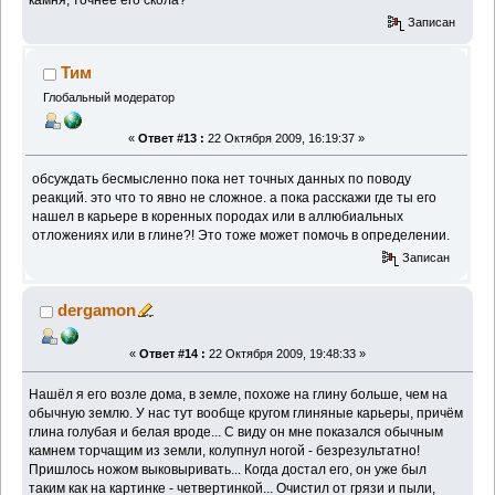
Записан
Тим
Глобальный модератор
«
Ответ #13 :
22 Октября 2009, 16:19:37 »
обсуждать бесмысленно пока нет точных данных по поводу
реакций. это что то явно не сложное. а пока расскажи где ты его
нашел в карьере в коренных породах или в аллюбиальных
отложениях или в глине?! Это тоже может помочь в определении.
Записан
dergamon
«
Ответ #14 :
22 Октября 2009, 19:48:33 »
Нашёл я его возле дома, в земле, похоже на глину больше, чем на
обычную землю. У нас тут вообще кругом глиняные карьеры, причём
глина голубая и белая вроде... С виду он мне показался обычным
камнем торчащим из земли, колупнул ногой - безрезультатно!
Пришлось ножом выковыривать... Когда достал его, он уже был
таким как на картинке - четвертинкой... Очистил от грязи и пыли,