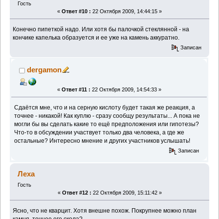
Гость
«
Ответ #10 :
22 Октября 2009, 14:44:15 »
Конечно пипеткой надо. Или хотя бы палочкой стеклянной - на
кончике капелька образуется и ее уже на камень аккуратно.
Записан
dergamon
«
Ответ #11 :
22 Октября 2009, 14:54:33 »
Сдаётся мне, что и на серную кислоту будет такая же реакция, а
точнее - никакой! Как куплю - сразу сообщу результаты... А пока не
могли бы вы сделать какие то ещё предположения или гипотезы?
Что-то в обсуждении участвует только два человека, а где же
остальные? Интересно мнение и других участников услышать!
Записан
Леха
Гость
«
Ответ #12 :
22 Октября 2009, 15:11:42 »
Ясно, что не кварцит. Хотя внешне похож. Покрупнее можно план
камня, точнее его скола?