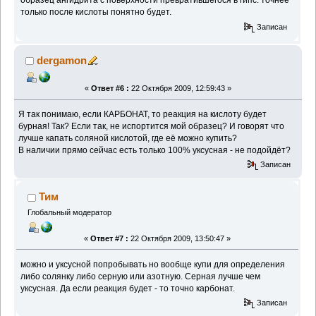
образец ангидрита с поверхности превратившегося в гипс. точнее
только после кислоты понятно будет.
Записан
dergamon
«
Ответ #6 :
22 Октября 2009, 12:59:43 »
Я так понимаю, если КАРБОНАТ, то реакция на кислоту будет
бурная! Так? Если так, не испортится мой образец? И говорят что
лучше капать соляной кислотой, где её можно купить?
В наличии прямо сейчас есть только 100% уксусная - не подойдёт?
Записан
Тим
Глобальный модератор
«
Ответ #7 :
22 Октября 2009, 13:50:47 »
можно и уксусной попробывать но вообще купи для определения
либо солянку либо серную или азотную. Серная лучше чем
уксусная. Да если реакция будет - то точно карбонат.
Записан