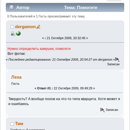
Автор
Тема: Помогите
определить! (Прочитано 5232 раз)
0 Пользователей и 1 Гость просматривают эту тему.
dergamon
«
:
21 Октября 2009, 20:32:45 »
Нужно определить камушек, помогите
Вот фотки:
«
Последнее редактирование: 21 Октября 2009, 20:54:27 от dergamon
»
Записан
Леха
Гость
«
Ответ #1 :
22 Октября 2009, 09:49:29 »
Твердость? А вообще похож на что-то типа кварцита. Хотя может я
и ошибаюсь.
Записан
Тим