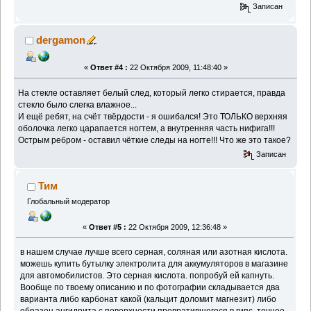
Записан
dergamon
«
Ответ #4 :
22 Октября 2009, 11:48:40 »
На стекле оставляет белый след, который легко стирается, правда
стекло было слегка влажное...
И ещё ребят, на счёт твёрдости - я ошибался! Это ТОЛЬКО верхняя
оболочка легко царапается ногтем, а внутренняя часть нифига!!!
Острым ребром - оставил чёткие следы на ногте!!! Что же это такое?
Записан
Тим
Глобальный модератор
«
Ответ #5 :
22 Октября 2009, 12:36:48 »
в нашем случае лучше всего серная, соляная или азотная кислота.
можешь купить бутылку электролита для аккумуляторов в магазине
для автомобилистов. Это серная кислота. попробуй ей капнуть.
Вообще по твоему описанию и по фотографии складывается два
варианта либо карбонат какой (кальцит доломит магнезит) либо