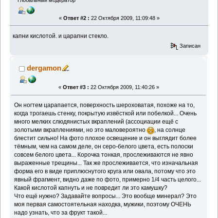
Глобальный модератор
«
Ответ #2 :
22 Октября 2009, 11:09:48 »
капни кислотой. и царапни стекло.
Записан
dergamon
«
Ответ #3 :
22 Октября 2009, 11:40:26 »
Он ногтем царапается, поверхность шероховатая, похоже на то,
когда трогаешь стенку, покрытую извёсткой или побелкой... Очень
много мелких слюдянистых вкраплений (ассоциации ещё с
золотыми вкраплениями, но это маловероятно
, на солнце
блестит сильно! На фото плохое освещение и он выглядит более
тёмным, чем на самом деле, он серо-белого цвета, есть полоски
совсем белого цвета... Корочка тонкая, прослеживаются не явно
выраженные трещины... Так же прослеживается, что изначальная
форма его в виде приплюснутого круга или овала, потому что это
явный фрагмент, видно даже по фото, примерно 1/4 часть целого...
Какой кислотой капнуть и не повредит ли это камушку?
Что ещё нужно? Задавайте вопросы... Это вообще минерал? Это
моя первая самостоятельная находка, мужики, поэтому ОЧЕНЬ
надо узнать, что за фрукт такой...