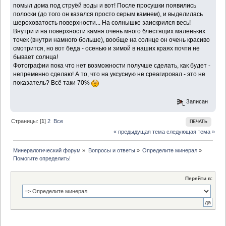
помыл дома под струёй воды и вот! После просушки появились
полоски (до того он казался просто серым камнем), и выделилась
шероховатость поверхности... На солнышке заискрился весь!
Внутри и на поверхности камня очень много блестящих маленьких
точек (внутри намного больше), вообще на солнце он очень красиво
смотрится, но вот беда - осенью и зимой в наших краях почти не
бывает солнца!
Фотографии пока что нет возможности получше сделать, как будет -
непременно сделаю! А то, что на уксусную не среагировал - это не
показатель? Всё таки 70%
Записан
Страницы: [
1
]
2
Все
ПЕЧАТЬ
« предыдущая тема
следующая тема »
Минералогический форум
»
Вопросы и ответы
»
Определите минерал
»
Помогите определить!
Перейти в: