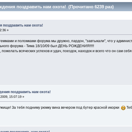
ждения поздравить нам охота! (Прочитано 6239 раз)
я поздравить нам охота!
2:36 »
 геммами и поломками форума мы дружно, пардон, "завтыкали", что у админис
ьного форума - Тима 18/10/09 был ДЕНЬ РОЖДЕНИЯ!!!!!
 пожелать всяческих успехов и удач, поездок, находок и всего что он сам себя
дения поздравить нам охота!
2009, 15:07:19 »
ужище! За тебя подниму рюмку вина вечером под бутер красной икорки
Теб
дения поздравить нам охота!