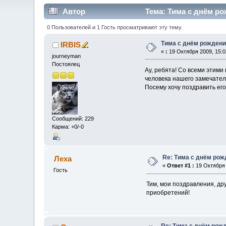
Автор
Тема: Тима с днём ро
0 Пользователей и 1 Гость просматривают эту тему.
Тима с днём рождени
IRBIS
«
:
19 Октября 2009, 15:0
journeyman
Постоялец
Ау, ребята! Со всеми этими
человека нашего замечател
Посему хочу поздравить его,
Сообщений: 229
Карма: +0/-0
Re: Тима с днём рож
Леха
«
Ответ #1 :
19 Октября 
Гость
Тим, мои поздравления, др
приобретений!
Re: Тима с днём рож