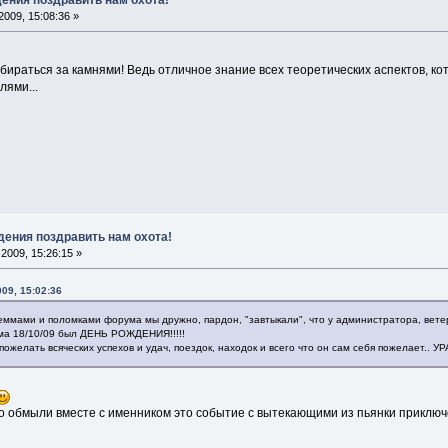
009, 15:08:36 »
раться за камнями! Ведь отличное знание всех теоретических аспектов, кото
лями...
дения поздравить нам охота!
2009, 15:26:15 »
09, 15:02:36
геммами и поломками форума мы дружно, пардон, "завтыкали", что у администратора, вете
ма 18/10/09 был ДЕНЬ РОЖДЕНИЯ!!!!!
пожелать всяческих успехов и удач, поездок, находок и всего что он сам себя пожелает.. УР
ло обмыли вместе с именником это событие с вытекающими из пьянки прикл