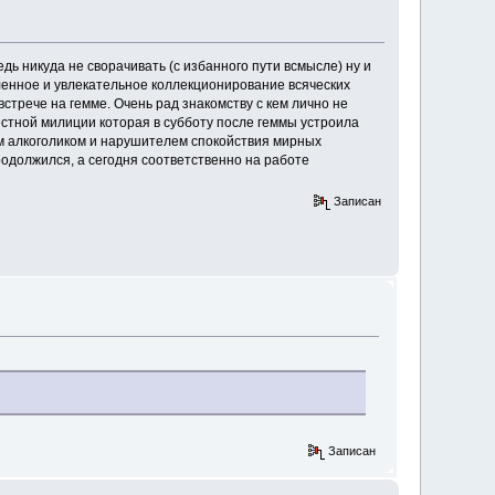
едь никуда не сворачивать (с избанного пути всмысле) ну и
ленное и увлекательное коллекционирование всяческих
трече на гемме. Очень рад знакомству с кем лично не
естной милиции которая в субботу после геммы устроила
м алкоголиком и нарушителем спокойствия мирных
родолжился, а сегодня соответственно на работе
Записан
Записан