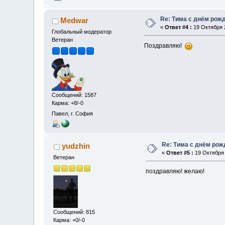
Re: Тима с днём рож
Medwar
«
Ответ #4 :
19 Октября 2
Глобальный модератор
Ветеран
Поздравляю!
Сообщений: 1587
Карма: +8/-0
Павел, г. София
Re: Тима с днём рож
yudzhin
«
Ответ #5 :
19 Октября 
Ветеран
поздравляю! желаю!
Сообщений: 815
Карма: +0/-0