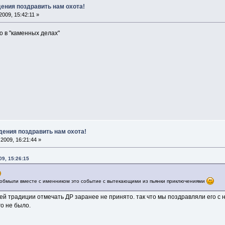
дения поздравить нам охота!
009, 15:42:11 »
ко в "каменных делах"
дения поздравить нам охота!
2009, 16:21:44 »
09, 15:26:15
 обмыли вместе с именником это событие с вытекающими из пьянки приключениями
вней традиции отмечать ДР заранее не принято. так что мы поздравляли его с 
го не было.