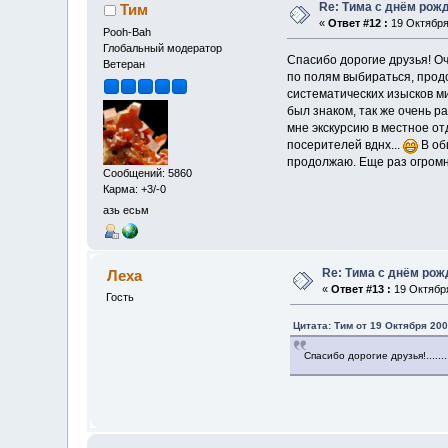
Re: Тима с днём рож
Тим
«
Ответ #12 :
19 Октября 
Pooh-Bah
Глобальный модератор
Спасибо дорогие друзья! Оч
Ветеран
по полям выбираться, прод
систематических изысков м
был знаком, так же очень р
мне экскурсию в местное о
посерителей вднх...
В об
продолжаю. Еще раз огромно
Сообщений: 5860
Карма: +3/-0
азь есьм
Re: Тима с днём рож
Леха
«
Ответ #13 :
19 Октября
Гость
Цитата: Тим от 19 Октября 200
Спасибо дорогие друзья!........