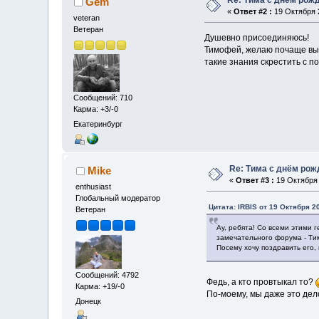
Gem
«
Ответ #2 :
19 Октября 2
veteran
Ветеран
Душевно присоединяюсь!
Тимофей, желаю почаще выби
такие знания скрестить с по
Сообщений: 710
Карма: +3/-0
Екатеринбург
Re: Тима с днём рож
Mike
«
Ответ #3 :
19 Октября 
enthusiast
Глобальный модератор
Цитата: IRBIS от 19 Октября 20
Ветеран
Ау, ребята! Со всеми этими 
замечательного форума - Ти
Посему хочу поздравить его, 
Сообщений: 4792
Федь, а кто провтыкал то?
Карма: +19/-0
По-моему, мы даже это де
Донецк