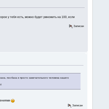
рое у тебя есть, можно будет умножить на 100, если
Записан
рана, пох-баха и просто замечательного человека нашего
А!
ючениями
Записан