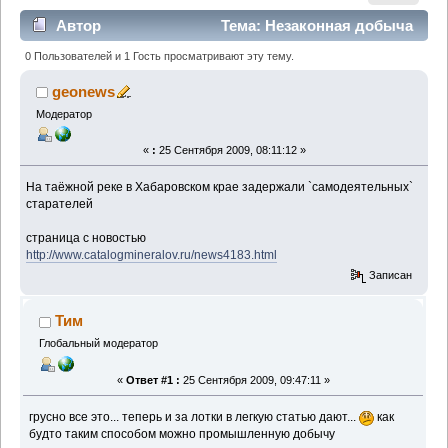
Автор
Тема: Незаконная добыча
золота (Прочитано 3651 раз)
0 Пользователей и 1 Гость просматривают эту тему.
geonews
Модератор
«
:
25 Сентября 2009, 08:11:12 »
На таёжной реке в Хабаровском крае задержали `самодеятельных`
старателей
страница с новостью
http://www.catalogmineralov.ru/news4183.html
Записан
Тим
Глобальный модератор
«
Ответ #1 :
25 Сентября 2009, 09:47:11 »
грусно все это... теперь и за лотки в легкую статью дают...
как
будто таким способом можно промышленную добычу