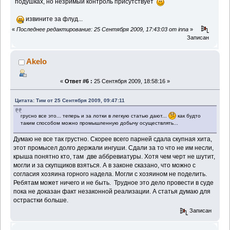
подушках, но незримый контроль присутствует
извините за флуд...
«
Последнее редактирование: 25 Сентября 2009, 17:43:03 от inna
»
Записан
Akelo
«
Ответ #6 :
25 Сентября 2009, 18:58:16 »
Цитата: Тим от 25 Сентября 2009, 09:47:11
грусно все это... теперь и за лотки в легкую статью дают...
как будто
таким способом можно промышленную добычу осуществлять...
Думаю не все так грустно. Скорее всего парней сдала скупная хита,
этот промысел долго держали ингуши. Сдали за то что не им несли,
крыша понятно кто, там две аббревиатуры. Хотя чем черт не шутит,
могли и за скупщиков взяться. А в законе сказано, что можно с
согласия хозяина горного надела. Могли с хозяином не поделить.
Ребятам может ничего и не быть. Трудное это дело провести в суде
пока не доказан факт незаконной реализации. А статья думаю для
острастки больше.
Записан