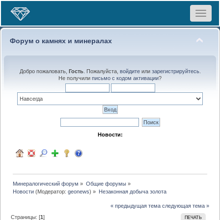
Toggle
navigat
Форум о камнях и минералах
Добро пожаловать,
Гость
. Пожалуйста,
войдите
или
зарегистрируйтесь
.
Не получили
письмо с кодом активации
?
Новости:
Минералогический форум
»
Общие форумы
»
Новости
(Модератор:
geonews
) »
Незаконная добыча золота
« предыдущая тема
следующая тема »
Страницы: [
1
]
ПЕЧАТЬ