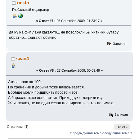
nekto
Глобальный модератор
«
Ответ #7 :
26 Сентября 2009, 21:23:17 »
да ну на фиг, лажа какая-то... не поволокли бы хитники бутару
обратно... сжигают обычно...
Записан
svan4
«
Ответ #8 :
27 Сентября 2009, 00:09:49 »
Акела прав на 100
Но хренение и добыча тоже наказывается.
Вообще могли пришибить просто и все.
А барахло тоже денег стоит. Приходнухи, коврики итд
Жечь жалко, не на один сезон планировали. я так понимаю.
Записан
Страницы: [
1
]
ПЕЧАТЬ
« предыдущая тема
следующая тема »