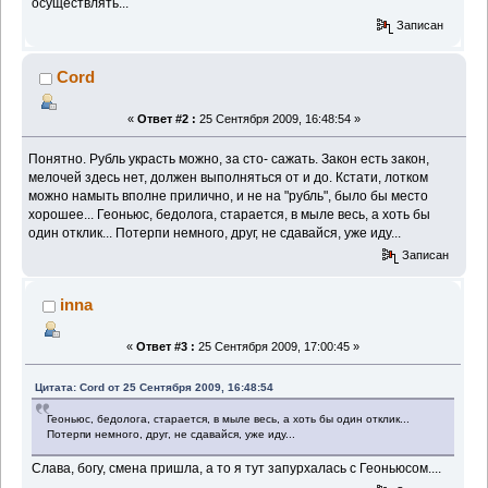
осуществлять...
Записан
Cord
«
Ответ #2 :
25 Сентября 2009, 16:48:54 »
Понятно. Рубль украсть можно, за сто- сажать. Закон есть закон,
мелочей здесь нет, должен выполняться от и до. Кстати, лотком
можно намыть вполне прилично, и не на "рубль", было бы место
хорошее... Геоньюс, бедолога, старается, в мыле весь, а хоть бы
один отклик... Потерпи немного, друг, не сдавайся, уже иду...
Записан
inna
«
Ответ #3 :
25 Сентября 2009, 17:00:45 »
Цитата: Cord от 25 Сентября 2009, 16:48:54
Геоньюс, бедолога, старается, в мыле весь, а хоть бы один отклик...
Потерпи немного, друг, не сдавайся, уже иду...
Слава, богу, смена пришла, а то я тут запурхалась с Геоньюсом....