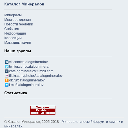
Каталог Минералов
Минералы
Месторождения
Новости геологии
События
Информация
Коллекции
Магазины камня
Наши группы
vk.com/catalogmineralov
twitter.com/catalogmineral
catalogmineralov.tumblr.com
flickr.com/photos/catalogmineralov
ok.ru/catalogmineralov
t.me/catalogmineralov
Статистика
© Каталог Минералов, 2005-2018 -
Минералогический форум: о камнях и
минералах
.