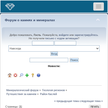
Toggle
navigat
Форум о камнях и минералах
Добро пожаловать,
Гость
. Пожалуйста,
войдите
или
зарегистрируйтесь
.
Не получили
письмо с кодом активации
?
Новости:
Минералогический форум
»
Геология регионов
»
Путешествия за камнем
»
Район Каслей
« предыдущая тема
следующая тема »
Страницы: [
1
]
ПЕЧАТЬ