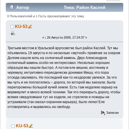
Автор
Тема: Район Каслей
(Прочитано 3422 раз)
0 Пользователей и 1 Гость просматривают эту тему.
KU-53
«
:
26 Августа 2009, 17:24:37 »
Третьим местом в Уральской кругосветке был район Каслей. Тут мы
объявились 19 августа и по несколько «мутной» привязке за озером
Долгим нашли копь на солнечный камень. Двух Александров
солнечный камень особо не интересовал. Несколько хороших
образцов мы нашли быстро. А потом еле вишню, костянику и
черемуху, интуитивно-периодически донимая Мишу, что пора
отсюда сваливать. Но последний как-то нездорово увлекся. За что
мы чуть и не поплатились – дорога, по которой мы заехали, была
перегорожены большой кучей земли. Есть там недалеко карьер на
вермикулит и много всякой техники. Так что перекрыть дорогу, чтобы
всякие свердловчане тут не ездили, не стреляли и пожары не
устраивали (так сказал охранник карьера), было легко! Еле
отговорились и вырвались на свободу.
Записан
KU-53