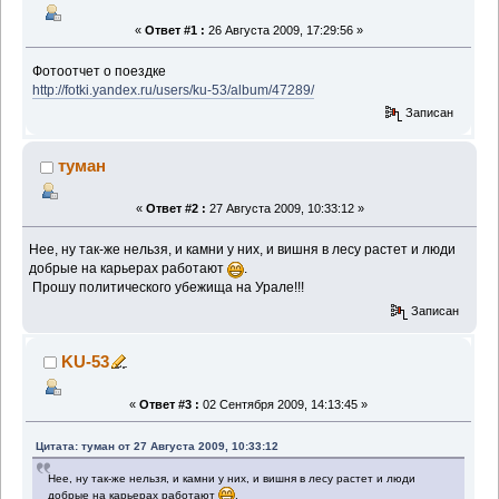
«
Ответ #1 :
26 Августа 2009, 17:29:56 »
Фотоотчет о поездке
http://fotki.yandex.ru/users/ku-53/album/47289/
Записан
туман
«
Ответ #2 :
27 Августа 2009, 10:33:12 »
Нее, ну так-же нельзя, и камни у них, и вишня в лесу растет и люди
добрые на карьерах работают
.
Прошу политического убежища на Урале!!!
Записан
KU-53
«
Ответ #3 :
02 Сентября 2009, 14:13:45 »
Цитата: туман от 27 Августа 2009, 10:33:12
Нее, ну так-же нельзя, и камни у них, и вишня в лесу растет и люди
добрые на карьерах работают
.