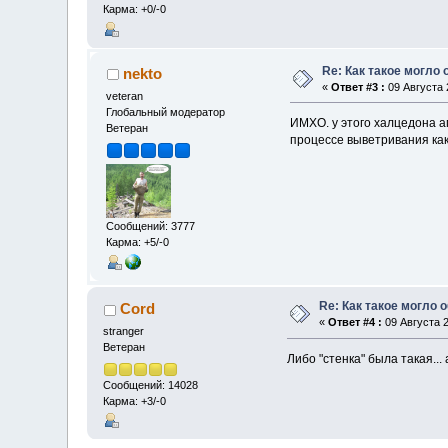
Карма: +0/-0
Re: Как такое могло
nekto
«
Ответ #3 :
09 Августа 
veteran
Глобальный модератор
ИМХО. у этого халцедона а
Ветеран
процессе выветривания как
Сообщений: 3777
Карма: +5/-0
Re: Как такое могло 
Cord
«
Ответ #4 :
09 Августа 2
stranger
Ветеран
Либо "стенка" была такая...
Сообщений: 14028
Карма: +3/-0