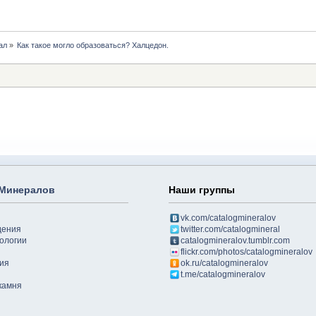
ал
»
Как такое могло образоваться? Халцедон.
 Минералов
Наши группы
vk.com/catalogmineralov
дения
twitter.com/catalogmineral
ологии
catalogmineralov.tumblr.com
flickr.com/photos/catalogmineralov
ия
ok.ru/catalogmineralov
t.me/catalogmineralov
камня