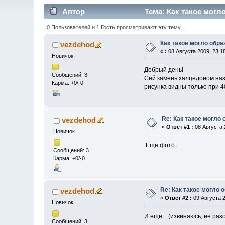
Автор
Тема: Как такое могл
0 Пользователей и 1 Гость просматривают эту тему.
Как такое могло обр
vezdehod
«
:
08 Августа 2009, 23:18
Новичок
Добрый день!
Сообщений: 3
Сей камень халцедоном наз
Карма: +0/-0
рисунка видны только при 4
Re: Как такое могло
vezdehod
«
Ответ #1 :
08 Августа 
Новичок
Ещё фото...
Сообщений: 3
Карма: +0/-0
Re: Как такое могло 
vezdehod
«
Ответ #2 :
09 Августа 2
Новичок
И ещё... (извиняюсь, не разо
Сообщений: 3