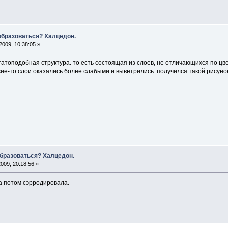
 образоваться? Халцедон.
2009, 10:38:05 »
гатоподобная структура. то есть состоящая из слоев, не отличающихся по цв
ие-то слои оказались более слабыми и выветрились. получился такой рисунок
образоваться? Халцедон.
009, 20:18:56 »
 а потом сэрродировала.