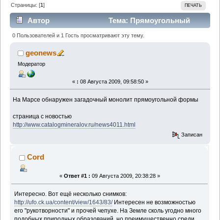
Страницы: [
1
]
ПЕЧАТЬ
Автор
Тема: Прямоугольный
камень может быть природного происхождения!
0 Пользователей и 1 Гость просматривают эту тему.
(Прочитано 2462 раз)
geonews
Модератор
«
:
08 Августа 2009, 09:58:50 »
На Марсе обнаружен загадочный монолит прямоугольной формы
страница с новостью
http://www.catalogmineralov.ru/news4011.html
Записан
Cord
«
Ответ #1 :
09 Августа 2009, 20:38:28 »
Интересно. Вот ещё несколько снимков:
http://ufo.ck.ua/content/view/1643/83/
Интересен не возможностью
его "рукотворности" и прочей чепухе. На Земле сколь угодно много
подобных природных образований, но преимущественно среди