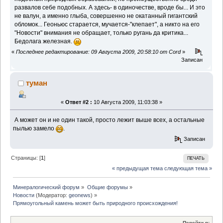
развалов себе подобных. А здесь- в одиночестве, вроде бы... И это
не валун, а именно глыба, совершенно не окатанный гигантский
обломок... Геоньюс старается, мучается-"клепает", а никто на его
"Новости" внимания не обращает, только ругань да критика...
Бедолага железная.
«
Последнее редактирование: 09 Августа 2009, 20:58:10 от Cord
»
Записан
туман
«
Ответ #2 :
10 Августа 2009, 11:03:38 »
А может он и не один такой, просто лежит выше всех, а остальные
пылью замело
.
Записан
Страницы: [
1
]
ПЕЧАТЬ
« предыдущая тема
следующая тема »
Минералогический форум
»
Общие форумы
»
Новости
(Модератор:
geonews
) »
Прямоугольный камень может быть природного происхождения!
Перейти в: