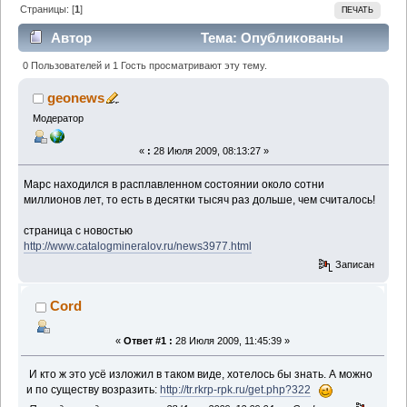
Страницы: [
1
]
ПЕЧАТЬ
Автор
Тема: Опубликованы
результаты исследования в метеорите с Марса
0 Пользователей и 1 Гость просматривают эту тему.
содержания редкоземельных элементов
geonews
Модератор
(Прочитано 4110 раз)
«
:
28 Июля 2009, 08:13:27 »
Марс находился в расплавленном состоянии около сотни
миллионов лет, то есть в десятки тысяч раз дольше, чем считалось!
страница с новостью
http://www.catalogmineralov.ru/news3977.html
Записан
Cord
«
Ответ #1 :
28 Июля 2009, 11:45:39 »
И кто ж это усё изложил в таком виде, хотелось бы знать. А можно
и по существу возразить:
http://tr.rkrp-rpk.ru/get.php?322