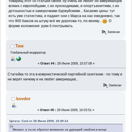
товарищ этот со статьёй своей: ну очень не любит он американцев
всяких с европейцами, с их луноходиками, и опортъюнитями, с их
дотошностью и заморочками буржуйскими... Касаемо цены: тут
есть уже статистика, и падают они с Марса на нас ежедневно, так
что 900 баксов за штуку всё же дорогова-то, по-моему...
О
форме изложения: руки б поотрывать.
Записан
Тим
Глобальный модератор
«
Ответ #4 :
28 Июля 2009, 15:57:08 »
Статейка то эта в комунистической партийной газетенке - по тому и
не верят ничему и не любят америкацев...
Записан
kovdor
«
Ответ #5 :
28 Июля 2009, 16:03:51 »
Цитата: Cord от 28 Июля 2009, 15:49:14
Михаил, а ты не обратил внимание на дурацкий смайлик в конце