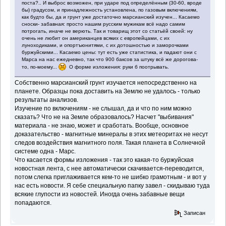
поста?.. И выброс возможен, при ударе под определённым (30-60, вроде
бы) градусом, и принадлежность установлена, по газовым включениям,
как будто бы, да и грунт уже достаточно марсианский изучен... Касаемо
сноски- забавная: просто нашим русским мужикам всё надо самим
потрогать, иначе не верють. Так и товарищ этот со статьёй своей: ну
очень не любит он американцев всяких с европейцами, с их
луноходиками, и опортъюнитями, с их дотошностью и заморочками
буржуйскими... Касаемо цены: тут есть уже статистика, и падают они с
Марса на нас ежедневно, так что 900 баксов за штуку всё же дорогова-
то, по-моему...
О форме изложения: руки б поотрывать.
Собственно марсианский грунт изучается непосредственно на
планете. Образцы пока доставить на Землю не удалось - только
результаты анализов.
Изучение по включениям - не слышал, да и что по ним можно
сказать? Что не на Земле образовалось? Насчет "выбивания"
материала - не знаю, может и сработать. Вообще, основное
доказательство - магнитные минералы в этих метеоритах не несут
следов воздействия магнитного поля. Такая планета в Солнечной
системе одна - Марс.
Что касается формы изложения - так это какая-то буржуйская
новостная лента, с нее автоматически скачивается-переводится,
потом слегка приглаживается кем-то не шибко грамотным - и вот у
нас есть новости. Я себе специальную папку завел - скидываю туда
всякие глупости из новостей. Иногда очень забавные вещи
попадаются.
Записан