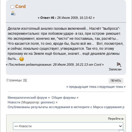
Cord
«
Ответ #6 :
28 Июля 2009, 16:13:42 »
Делали изотопный анализ газовых включений... Насчёт "выброса"-
эксперементально: при лобовом ударе- в газ, при остром- рикошет.
Но эксперимент, конечно же, "чисто" не поставишь, так, расчёты...
Что касается поля, то оно, вроде бы, было всё же... Вот, посмотрел,
и сейчас локально существует, утверждается. Так что, по этому
признаку их на Земле ещё больше, значит... ещё дешевле должны
быть...
«
Последнее редактирование: 28 Июля 2009, 16:21:13 от Cord
»
Записан
Страницы: [
1
]
ПЕЧАТЬ
« предыдущая тема
следующая тема »
Минералогический форум
»
Общие форумы
»
Новости
(Модератор:
geonews
) »
Опубликованы результаты исследования в метеорите с Марса содержания редк
Перейти в: