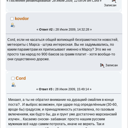
«
Последнее редактирование: 28 Июля 2009, 12:09:04 от Cord
»
Записан
kovdor
«
Ответ #2 :
28 Июля 2009, 14:32:28 »
Cord, если не касаться общей вопиющей безграмотности новостей,
метеориты с Марса - штука интересная. Вы не задумывались, по
каким параметрам их приписывают именно к Марсу? Это же не
просто так народ по 900 баксов за грамм платит - хотя вообще-то
они существенно дороже.
Записан
Cord
«
Ответ #3 :
28 Июля 2009, 15:49:14 »
Михаил, а ты не обратил внимание на дурацкий смайлик в конце
поста?.. И выброс возможен, при ударе под определённым (30-60,
вроде бы) градусом, и принадлежность установлена, по газовым
включениям, как будто бы, да и грунт уже достаточно марсианский
изучен... Касаемо сноски- забавная: просто нашим русским
мужикам всё надо самим потрогать, иначе не верють. Так и