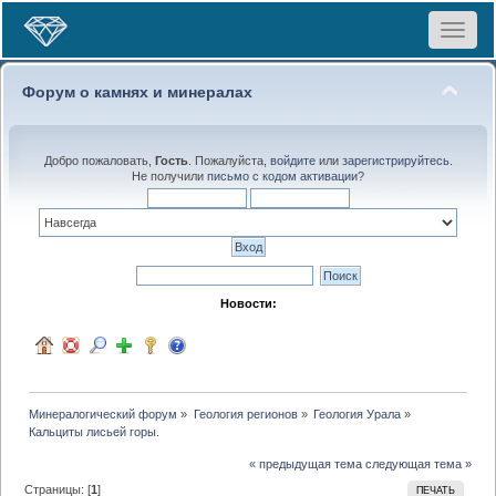
Toggle
navigat
Форум о камнях и минералах
Добро пожаловать,
Гость
. Пожалуйста,
войдите
или
зарегистрируйтесь
.
Не получили
письмо с кодом активации
?
Новости:
Минералогический форум
»
Геология регионов
»
Геология Урала
»
Кальциты лисьей горы.
« предыдущая тема
следующая тема »
Страницы: [
1
]
ПЕЧАТЬ