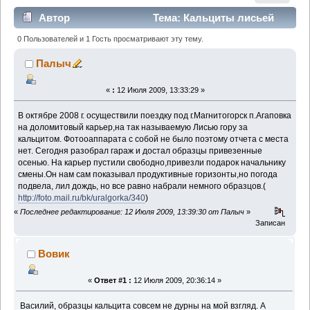
Автор
Тема: Кальциты лисьей
горы. (Прочитано 3325 раз)
0 Пользователей и 1 Гость просматривают эту тему.
Палыч
«
:
12 Июля 2009, 13:33:29 »
В октябре 2008 г. осуществили поездку под г.Магнитогорск п.Агаповка
на доломитовый карьер,на так называемую Лисью гору за
кальцитом. Фотооаппарата с собой не было поэтому отчета с места
нет. Сегодня разобрал гараж и достал образцы привезенные
осенью. На карьер пустили свободно,привезли подарок начальнику
смены.Он нам сам показывал продуктивные горизонты,но погода
подвела, лил дождь, но все равно набрали немного образцов.(
http://foto.mail.ru/bk/uralgorka/340
)
«
Последнее редактирование: 12 Июля 2009, 13:39:30 от Палыч
»
Записан
Вовик
«
Ответ #1 :
12 Июля 2009, 20:36:14 »
Василий, образцы кальцита совсем не дурны на мой взгляд. А