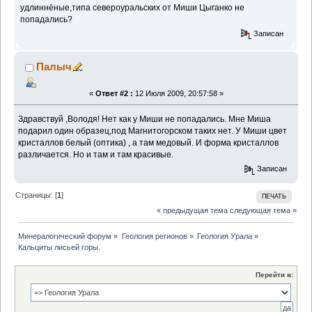
удлиннёные,типа североуральских от Миши Цыганко не
попадались?
Записан
Палыч
«
Ответ #2 :
12 Июля 2009, 20:57:58 »
Здравствуй ,Володя! Нет как у Миши не попадались. Мне Миша
подарил один образец,под Магнитогорском таких нет. У Миши цвет
кристаллов белый (оптика) , а там медовый. И форма кристаллов
различается. Но и там и там красивые.
Записан
Страницы: [
1
]
ПЕЧАТЬ
« предыдущая тема
следующая тема »
Минералогический форум
»
Геология регионов
»
Геология Урала
»
Кальциты лисьей горы.
Перейти в: