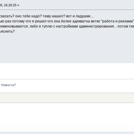
, 16:26:25 »
казать? оно тебе надо? тему нашел? вот и ладушки....
ко раз потому что я решил что она более адекватна ветке "работа и реклама"
еименовывается, либо я туплю с настройками администрирования... потом тим
бъяснить?
е Новости?