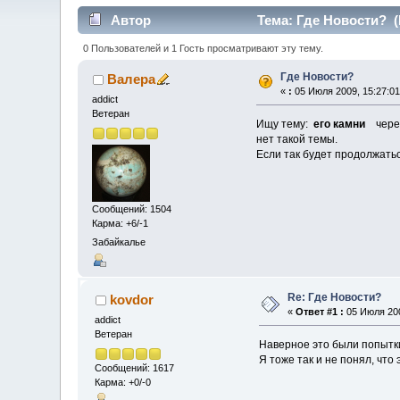
Автор
Тема: Где Новости? (
0 Пользователей и 1 Гость просматривают эту тему.
Где Новости?
Валера
«
:
05 Июля 2009, 15:27:01
addict
Ветеран
Ищу тему:
его камни
через
нет такой темы.
Если так будет продолжать
Сообщений: 1504
Карма: +6/-1
Забайкалье
Re: Где Новости?
kovdor
«
Ответ #1 :
05 Июля 200
addict
Ветеран
Наверное это были попытки
Я тоже так и не понял, что 
Сообщений: 1617
Карма: +0/-0