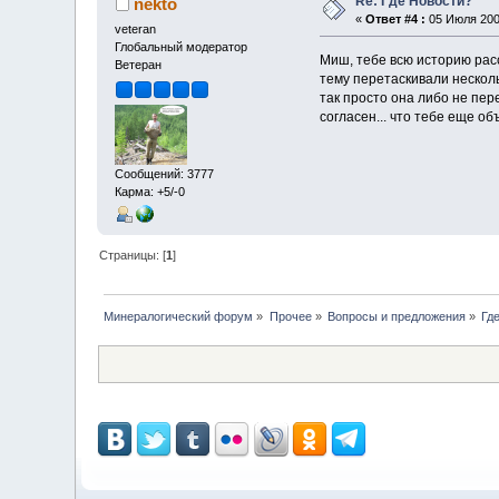
Re: Где Новости?
nekto
«
Ответ #4 :
05 Июля 2009
veteran
Глобальный модератор
Миш, тебе всю историю расс
Ветеран
тему перетаскивали несколь
так просто она либо не пер
согласен... что тебе еще о
Сообщений: 3777
Карма: +5/-0
Страницы: [
1
]
Минералогический форум
»
Прочее
»
Вопросы и предложения
»
Гд