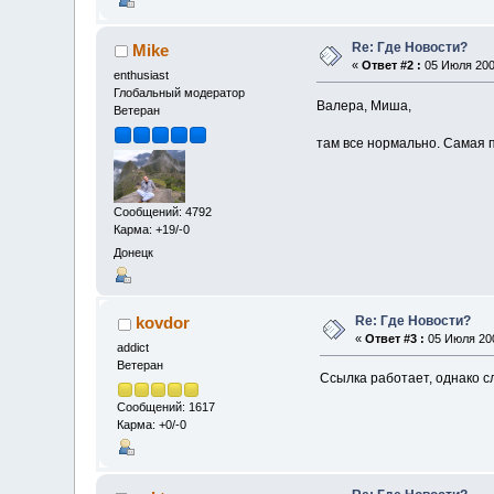
Re: Где Новости?
Mike
«
Ответ #2 :
05 Июля 2009
enthusiast
Глобальный модератор
Валера, Миша,
Ветеран
там все нормально. Самая п
Сообщений: 4792
Карма: +19/-0
Донецк
Re: Где Новости?
kovdor
«
Ответ #3 :
05 Июля 200
addict
Ветеран
Ссылка работает, однако сл
Сообщений: 1617
Карма: +0/-0