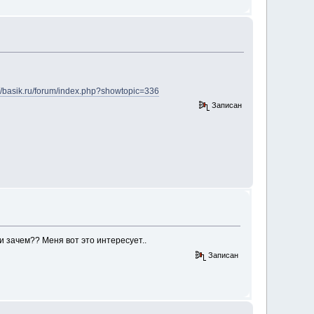
://basik.ru/forum/index.php?showtopic=336
Записан
и зачем?? Меня вот это интересует..
Записан