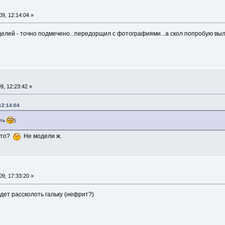
9, 12:14:04 »
оделей - точно подмечено...передорщил с фотографиями...а скол попробую в
, 12:23:42 »
12:14:04
ить
)
ь-то?
Не модели ж.
9, 17:33:20 »
дет рассколоть гальку (нефрит?)