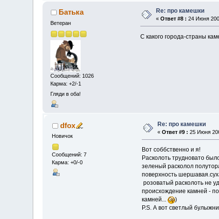
Re: про камешки
Батька
«
Ответ #8 :
24 Июня 2009
Ветеран
C какого города-страны кам
Сообщений: 1026
Карма: +2/-1
Гляди в оба!
Re: про камешки
dfox
«
Ответ #9 :
25 Июня 200
Новичок
Вот соббственно и я!
Сообщений: 7
Расколоть трудновато был
Карма: +0/-0
зеленый расколол полутора
поверхность шершавая.суха
розоватый расколоть не уда
происхождение камней - под
камней...
)
P.S. А вот светлый булыжнич