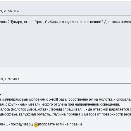
, 20:56:00 »
ешки? Тундра, степь, Урал, Сибирь, в чаще леса или в газоне? Для таких каме
9, 11:43:48 »
о
 киллограмовым молотком с 5-го!!! раза (собственно ручка молотка и сломал
я. с крупинками металического отблека при направленном освещении.
лось (молоток умер)..кстати Леонид спрашивал.... - да отверкой царапается 
московье, калужская область...глубина порядка 3 метров от поверхности (есл
ек .. - походу кварц
(поправте если не прав=))