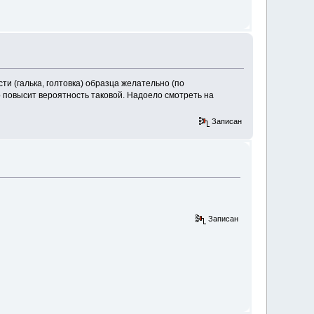
и (галька, голтовка) образца желательно (по
о повысит вероятность таковой. Надоело смотреть на
Записан
Записан