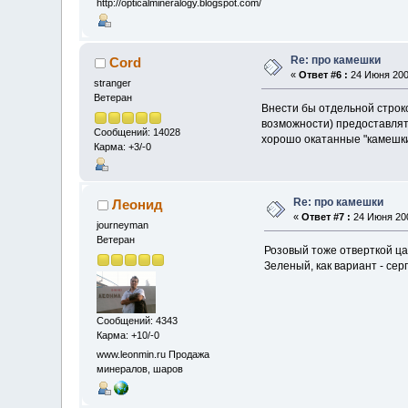
http://opticalmineralogy.blogspot.com/
Re: про камешки
Cord
«
Ответ #6 :
24 Июня 2009
stranger
Ветеран
Внести бы отдельной строко
возможности) предоставлят
Сообщений: 14028
хорошо окатанные "камешки
Карма: +3/-0
Re: про камешки
Леонид
«
Ответ #7 :
24 Июня 200
journeyman
Ветеран
Розовый тоже отверткой ца
Зеленый, как вариант - сер
Сообщений: 4343
Карма: +10/-0
www.leonmin.ru Продажа
минералов, шаров