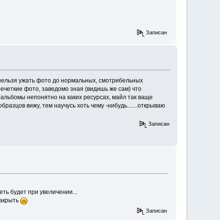
Записан
о нельзя ужать фото до нормальных, смотрибельных
нечеткие фото, заведомо зная (видишь же сам) что
а альбомы непонятно на каких ресурсах, майл так ваще
азцов вижу, тем научусь хоть чему -нибудь.......открываю
я
Записан
еть будет при увеличении...
закрыть
Записан