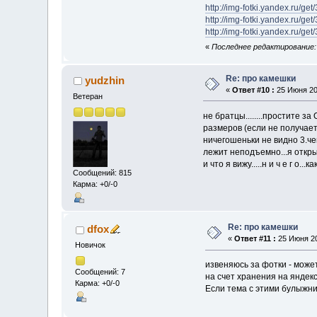
http://img-fotki.yandex.ru/g
http://img-fotki.yandex.ru/g
http://img-fotki.yandex.ru/g
«
Последнее редактирование: 
Re: про камешки
yudzhin
«
Ответ #10 :
25 Июня 200
Ветеран
не братцы........простите 
размеров (если не получает
ничегошеньки не видно 3.че
лежит неподъемно...я откры
и что я вижу.....н и ч е г о
Сообщений: 815
Карма: +0/-0
Re: про камешки
dfox
«
Ответ #11 :
25 Июня 20
Новичок
извеняюсь за фотки - может 
Сообщений: 7
на счет хранения на яндекс
Карма: +0/-0
Если тема с этими булыжни