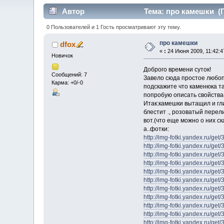
Автор
Тема: про камешки (П
0 Пользователей и 1 Гость просматривают эту тему.
про камешки
dfox
«
:
24 Июня 2009, 11:42:4
Новичок
Доброго времени суток!
Сообщений: 7
Завело сюда простое любоп
Карма: +0/-0
подскажите что каменюка та
попробую описать свойства
Итак:камешки вытащил и гли
блестит ., розоватый перел
вот.(что еще можно о них с
а..фотки:
http://img-fotki.yandex.ru/g
http://img-fotki.yandex.ru/g
http://img-fotki.yandex.ru/g
http://img-fotki.yandex.ru/ge
http://img-fotki.yandex.ru/ge
http://img-fotki.yandex.ru/ge
http://img-fotki.yandex.ru/g
http://img-fotki.yandex.ru/ge
http://img-fotki.yandex.ru/g
http://img-fotki.yandex.ru/g
http://img-fotki.yandex.ru/g