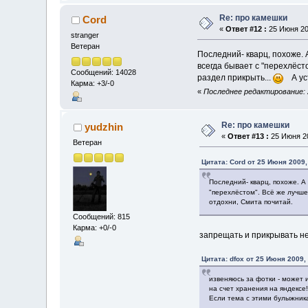
Re: про камешки
Cord
«
Ответ #12 :
25 Июня 200
stranger
Ветеран
Последний- кварц, похоже. 
всегда бывает с "перехлёст
Сообщений: 14028
раздел прикрыть...
А уст
Карма: +3/-0
«
Последнее редактирование: 2
Re: про камешки
yudzhin
«
Ответ #13 :
25 Июня 20
Ветеран
Цитата: Cord от 25 Июня 2009,
Последний- кварц, похоже. А 
"перехлёстом". Всё же лучше
отдохни, Смита почитай.
Сообщений: 815
Карма: +0/-0
запрещать и прикрывать не
Цитата: dfox от 25 Июня 2009,
извеняюсь за фотки - может и 
на счет хранения на яндексе!
Если тема с этими булыжника