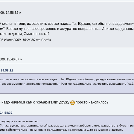
9, 14:58:32 »
А сколы- в тени, их осветить всё же надо... Ты, Юджин, как обычно, раздраже
ом". Всё же лучше- своевременно и аккуратно поправлять... Или же кардинал
ал- отдохни, Смита почитай.
5 Июня 2009, 15:24:30 от Cord
»
09, 15:40:07 »
 14:58:32
сколы- в тени, их осветить всё же надо... Ты, Юджин, как обычно, раздражение накапливае
- своевременно и аккуратно поправлять... Или же кардинально- запретить вывешивать "саб
 надо ничего.я сам с "собакитами" дружу
просто накопилось
 14:58:32
вправду не ахти качество.....
?....загружаются...оригинальный размер ...ну..думал наоборот легче расмотреть будет при
ми действительно , по мнению большинства, неактуальна ...то её можно и закрыть