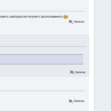
ыложить завтра(если получитс располовинить
)
Записан
Записан
Записан