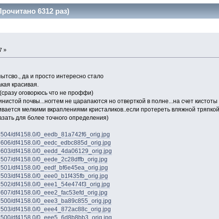
рочитано 6312 раз)
7 »
ытсво., да и просто интересно стало
кая красивая.
(сразу оговорюсь что не проффи)
нистой почвы...ногтем не царапаются но отверткой в полне...на счет кистоты 
ивается мелкими вкраплениями кристаликов..если протереть вляжной тряпкой 
казать для более точного определения)
et/3504/df4158.0/0_eedb_81a742f6_orig.jpg
et/3606/df4158.0/0_eedc_edbc885d_orig.jpg
et/3603/df4158.0/0_eedd_4da06129_orig.jpg
t/3507/df4158.0/0_eede_2c28dffb_orig.jpg
t/3501/df4158.0/0_eedf_bf6e45ea_orig.jpg
t/3503/df4158.0/0_eee0_b1f435fb_orig.jpg
et/3502/df4158.0/0_eee1_54e474f3_orig.jpg
t/3607/df4158.0/0_eee2_fac53efd_orig.jpg
et/3500/df4158.0/0_eee3_ba89c855_orig.jpg
et/3503/df4158.0/0_eee4_872ac88c_orig.jpg
et/3500/df4158.0/0_eee5_6d8b8bb3_orig.jpg