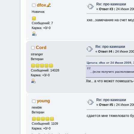
Re: про камешки
dfox
«
Ответ #3 :
24 Июня 200
Новичок
ххе...замечание на счет м
Сообщений: 7
Карма: +0/-0
Re: про камешки
Cord
«
Ответ #4 :
24 Июня 2009
stranger
Ветеран
Цитата: dfox от 24 Июня 2009, 
Сообщений: 14028
...(если получитс располовин
Карма: +3/-0
Хм... а что может помешат
Re: про камешки
young
«
Ответ #5 :
24 Июня 200
newbie
Ветеран
сдается мне тяжеловато бу
Сообщений: 1109
Карма: +0/-0