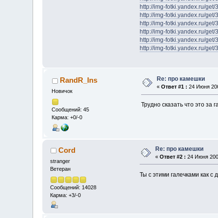
http://img-fotki.yandex.ru/g
http://img-fotki.yandex.ru/g
http://img-fotki.yandex.ru/g
http://img-fotki.yandex.ru/g
http://img-fotki.yandex.ru/g
http://img-fotki.yandex.ru/g
Re: про камешки
RandR_Ins
«
Ответ #1 :
24 Июня 200
Новичок
Трудно сказать что это за 
Сообщений: 45
Карма: +0/-0
Re: про камешки
Cord
«
Ответ #2 :
24 Июня 2009
stranger
Ветеран
Ты с этими галечками как с
Сообщений: 14028
Карма: +3/-0