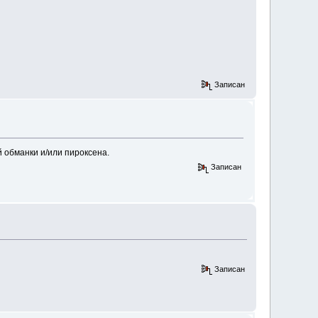
Записан
й обманки и/или пироксена.
Записан
Записан