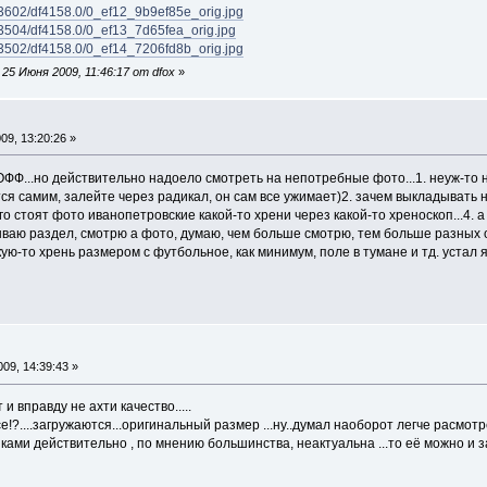
et/3602/df4158.0/0_ef12_9b9ef85e_orig.jpg
et/3504/df4158.0/0_ef13_7d65fea_orig.jpg
et/3502/df4158.0/0_ef14_7206fd8b_orig.jpg
25 Июня 2009, 11:46:17 от dfox
»
9, 13:20:26 »
за ОФФ...но действительно надоело смотреть на непотребные фото...1. неуж-т
ся самим, залейте через радикал, он сам все ужимает)2. зачем выкладывать 
го стоят фото иванопетровские какой-то хрени через какой-то хреноскоп...4. 
ваю раздел, смотрю а фото, думаю, чем больше смотрю, тем больше разных обр
...какую-то хрень размером с футбольное, как минимум, поле в тумане и тд. устал 
09, 14:39:43 »
и вправду не ахти качество.....
е!?....загружаются...оригинальный размер ...ну..думал наоборот легче расмотр
ками действительно , по мнению большинства, неактуальна ...то её можно и 