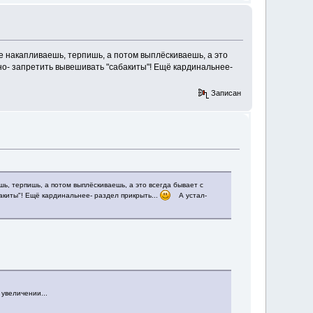
ние накапливаешь, терпишь, а потом выплёскиваешь, а это
ьно- запретить вывешивать "сабакиты"! Ещё кардинальнее-
Записан
шь, терпишь, а потом выплёскиваешь, а это всегда бывает с
акиты"! Ещё кардинальнее- раздел прикрыть...
А устал-
 увеличении...