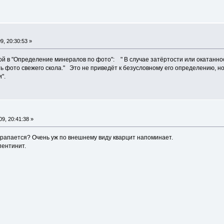
, 20:30:53 »
й в "Определение минералов по фото": " В случае затёртости или окатанност
ь фото свежего скола." Это не приведёт к безусловному его определению, н
".
9, 20:41:38 »
рапается? Очень уж по внешнему виду кварцит напоминает.
пентинит.