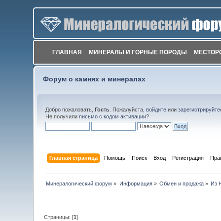
ГЛАВНАЯ
МИНЕРАЛЫ И ГОРНЫЕ ПОРОДЫ
МЕСТОР
Форум о камнях и минералах
Добро пожаловать,
Гость
. Пожалуйста,
войдите
или
зарегистрируйте
Не получили
письмо с кодом активации
?
Главная страница
Помощь
Поиск
Вход
Регистрация
Пра
Минералогический форум
»
Информация
»
Обмен и продажа
»
Из 
Страницы: [
1
]