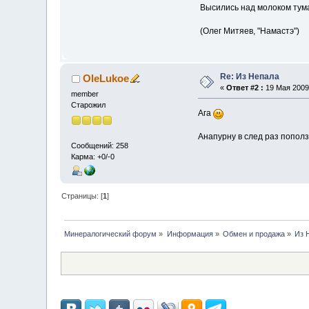
Высились над молоком тума
(Олег Митяев, "Намастэ")
Re: Из Непала
OleLukoe
«
Ответ #2 :
19 Мая 2009,
member
Старожил
Ага
Анапурну в след раз поползу
Сообщений: 258
Карма: +0/-0
Страницы: [
1
]
Минералогический форум
»
Информация
»
Обмен и продажа
»
Из 