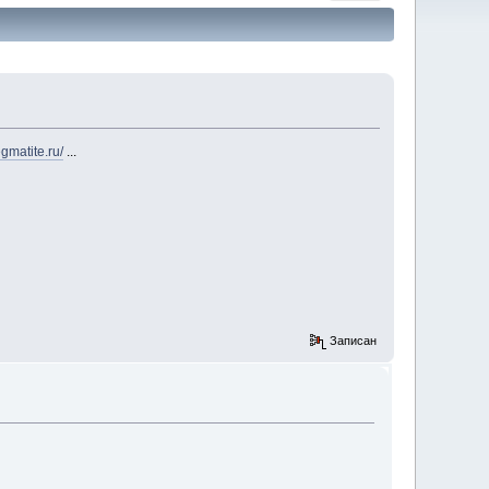
gmatite.ru/
...
Записан