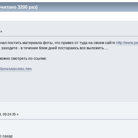
читано 3200 раз)
 »
ачал постить материала фоты, что привез от туда на своем сайте
http://www.pe
, заходите - в течении ближ дней постараюсь все выложить.....
можно смотреть по ссылке:
Stories/ebc/ebc.htm
, 09:24:35 »
о сахар