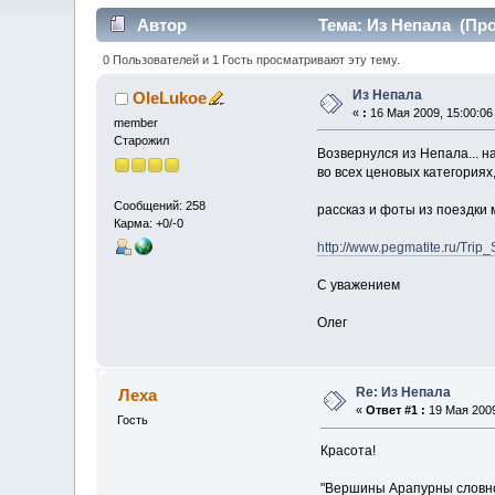
Автор
Тема: Из Непала (Про
0 Пользователей и 1 Гость просматривают эту тему.
Из Непала
OleLukoe
«
:
16 Мая 2009, 15:00:06
member
Старожил
Возвернулся из Непала... н
во всех ценовых категориях
Сообщений: 258
рассказ и фоты из поездки 
Карма: +0/-0
http://www.pegmatite.ru/Trip_
С уважением
Олег
Re: Из Непала
Леха
«
Ответ #1 :
19 Мая 2009
Гость
Красота!
"Вершины Арапурны словн