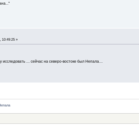
на..."
 10:49:25 »
 исследовать .... сейчас на северо-востоке был Непала....
Непала