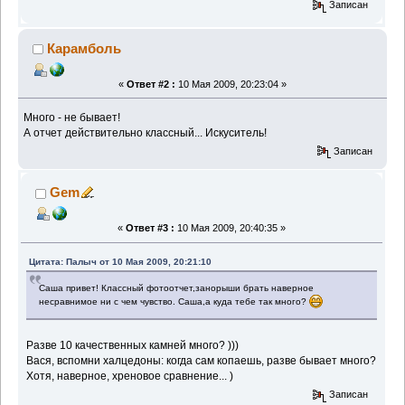
Записан
Карамболь
«
Ответ #2 :
10 Мая 2009, 20:23:04 »
Много - не бывает!
А отчет действительно классный... Искуситель!
Записан
Gem
«
Ответ #3 :
10 Мая 2009, 20:40:35 »
Цитата: Палыч от 10 Мая 2009, 20:21:10
Саша привет! Классный фотоотчет,занорыши брать наверное
несравнимое ни с чем чувство. Саша,а куда тебе так много?
Разве 10 качественных камней много? )))
Вася, вспомни халцедоны: когда сам копаешь, разве бывает много?
Хотя, наверное, хреновое сравнение... )
Записан