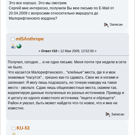
Это все хорошо. Это мы смотрим.
Сергей мне интересно, получили Вы мое письмо по E-Mail от
20.04.2009 с вопросами относительно маршрута до
Малорефтинского кордона?
Записан
mISAnthrope
«
Ответ #10 :
12 Мая 2009, 13:52:00 »
Получил, сегодня.... и не одно письмо. Меня почти три недели в сети
не было.
Что касается Малорефтинского... "хлебные" места, где я и мои
знакомые "пасутся"... грешно как-то сдавать. Свои же и ногами и
запинают. Я могу лишь подсказать, но точную наводку на такое
место - увольте. Сдаю лишь общеизвестные места, скажем так,
корректирую данные полученные из разных источников. Приведу и
я цитату из одного известного источника: "ищите и обрящете".
Район я указал, быть может найдете что-то новое, что и мне не
известно.
Записан
KU-53