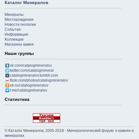
Каталог Минералов
Минералы
Месторождения
Новости геологии
События
Информация
Коллекции
Магазины камня
Наши группы
vk.com/catalogmineralov
twitter.com/catalogmineral
catalogmineralov.tumblr.com
flickr.com/photos/catalogmineralov
ok.ru/catalogmineralov
t.me/catalogmineralov
Статистика
© Каталог Минералов, 2005-2018 -
Минералогический форум: о камнях и
минералах
.