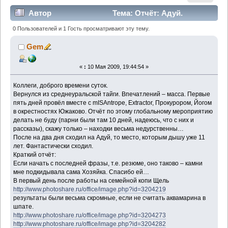
Автор
Тема: Отчёт: Адуй.
(Прочитано 12309 раз)
0 Пользователей и 1 Гость просматривают эту тему.
Gem
«
:
10 Мая 2009, 19:44:54 »
Коллеги, доброго времени суток.
Вернулся из среднеуральской тайги. Впечатлений – масса. Первые
пять дней провёл вместе с mISAntrope, Extractor, Прокурором, Йогом
в окрестностях Южаково. Отчёт по этому глобальному мероприятию
делать не буду (парни были там 10 дней, надеюсь, что с них и
рассказы), скажу только – находки весьма недурственны…
После на два дня сходил на Адуй, то место, которым дышу уже 11
лет. Фантастически сходил.
Краткий отчёт:
Если начать с последней фразы, т.е. резюме, оно таково – камни
мне подкидывала сама Хозяйка. Спасибо ей…
В первый день после работы на семейной копи Щель
http://www.photoshare.ru/office/image.php?id=3204219
результаты были весьма скромные, если не считать аквамарина в
шпате.
http://www.photoshare.ru/office/image.php?id=3204273
http://www.photoshare.ru/office/image.php?id=3204282