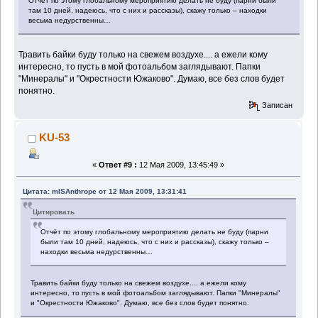
Отчёт по этому глобальному мероприятию делать не буду (парни были
там 10 дней, надеюсь, что с них и рассказы), скажу только – находки
весьма недурственны…
Травить байки буду только на свежем воздухе.... а ежели кому
интересно, то пусть в мой фотоальбом заглядывают. Папки
"Минералы" и "Окрестности Южаково". Думаю, все без слов будет
понятно.
Записан
KU-53
«
Ответ #9 :
12 Мая 2009, 13:45:49 »
Цитата: mISAnthrope от 12 Мая 2009, 13:31:41
Цитировать
Отчёт по этому глобальному мероприятию делать не буду (парни
были там 10 дней, надеюсь, что с них и рассказы), скажу только –
находки весьма недурственны…
Травить байки буду только на свежем воздухе.... а ежели кому
интересно, то пусть в мой фотоальбом заглядывают. Папки "Минералы"
и "Окрестности Южаково". Думаю, все без слов будет понятно.