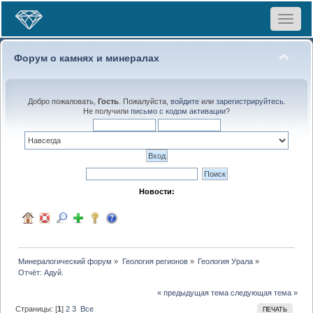
Toggle
navigat
Форум о камнях и минералах
Добро пожаловать,
Гость
. Пожалуйста,
войдите
или
зарегистрируйтесь
.
Не получили
письмо с кодом активации
?
Новости:
Минералогический форум
»
Геология регионов
»
Геология Урала
»
Отчёт: Адуй.
« предыдущая тема
следующая тема »
Страницы: [
1
]
2
3
Все
ПЕЧАТЬ