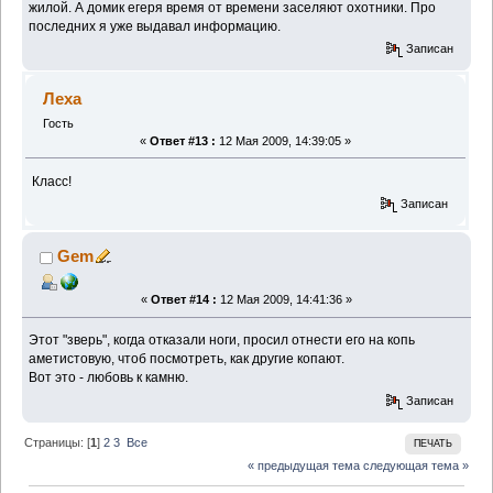
жилой. А домик егеря время от времени заселяют охотники. Про
последних я уже выдавал информацию.
Записан
Леха
Гость
«
Ответ #13 :
12 Мая 2009, 14:39:05 »
Класс!
Записан
Gem
«
Ответ #14 :
12 Мая 2009, 14:41:36 »
Этот "зверь", когда отказали ноги, просил отнести его на копь
аметистовую, чтоб посмотреть, как другие копают.
Вот это - любовь к камню.
Записан
Страницы: [
1
]
2
3
Все
ПЕЧАТЬ
« предыдущая тема
следующая тема »