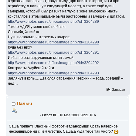
верховые занорыши), новую жилу (про поиск которых, как и про
отработку, я напишу в следующей месаге), а также ещё один
занорыш, который был разбит наглухо в зоне заморозки.Часть
кристаллов в этом кармане были растворены и замещены шпатом.
http://www.photoshare.ru/office/image.php?id=3204289
Такого АДУЯ у меня ещё не было.
Спасибо, Хозяйка…
Ну и, несколько интересных кадров:
http://www.photoshare.ru/office/image.php?id=3204290
Куда без них?
http://www.photoshare.ru/office/image.php?id=3204291
Изба, не раз выручавшая меня зимой.
http://www.photoshare.ru/office/image.php?id=3204292
Контрасты Адуйской тайги.
http://www.photoshare.ru/office/image.php?id=3204293
Заглянув в копь…. Два слоя отражения: верхний – вода, средний –
лёд…
Записан
Палыч
«
Ответ #1 :
10 Мая 2009, 20:21:10 »
Саша привет! Классный фотоотчет,занорыши брать наверное
несравнимое ни с чем чувство. Саша,а куда тебе так много?