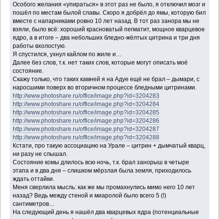
Особого желания «упираться» в этот раз не было, я отключил мозг и
пошёл по местам былой славы. Скоро я добрёл до ямы, которую бил
вместе с напарниками ровно 10 лет назад. В тот раз занора мы не
взяли, было всё: хороший красноватый пегматит, мощное кварцевое
ядро, а в итоге – два небольших бледно-жёлтых цитрина и три дня
работы вхолостую.
Я спустился, ухнул кайлом по жиле и…
Далее без слов, т.к. нет таких слов, которые могут описать моё
состояние.
Скажу только, что таких камней я на Адуе ещё не брал – дымари, с
наросшими поверх во вторичном процессе бледными цитринами.
http://www.photoshare.ru/office/image.php?id=3204283
http://www.photoshare.ru/office/image.php?id=3204284
http://www.photoshare.ru/office/image.php?id=3204285
http://www.photoshare.ru/office/image.php?id=3204286
http://www.photoshare.ru/office/image.php?id=3204287
http://www.photoshare.ru/office/image.php?id=3204288
Кстати, про такую ассоциацию на Урале – цитрин + дымчатый кварц,
ни разу не слышал.
Состояние комы длилось всю ночь, т.к. брал занорыш в четыре
этапа и в два дня – слишком мёрзлая была земля, приходилось
ждать оттайки.
Меня сверлила мысль: как же мы промахнулись мимо него 10 лет
назад? Ведь между стеной и миаролой было всего 5 (!)
сантиметров…
На следующий день я нашёл два кварцевых ядра (потенциальные