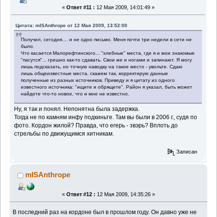
«
Ответ #11 :
12 Мая 2009, 14:01:49 »
Цитата: mISAnthrope от 12 Мая 2009, 13:52:00
Получил, сегодня.... и не одно письмо. Меня почти три недели в сети не
было.
Что касается Малорефтинского... "хлебные" места, где я и мои знакомые
"пасутся"... грешно как-то сдавать. Свои же и ногами и запинают. Я могу
лишь подсказать, но точную наводку на такое место - увольте. Сдаю
лишь общеизвестные места, скажем так, корректирую данные
полученные из разных источников. Приведу и я цитату из одного
известного источника: "ищите и обрящете". Район я указал, быть может
найдете что-то новое, что и мне не известно.
Ну, я так и понял. Непонятна была задержка.
Тогда не по камням инфу подкиньте. Там вы были в 2006 г., судя по
фото. Кордон жилой? Правда, что егерь - звэрь? Вплоть до
стрельбы по движущимся хитникам.
Записан
mISAnthrope
«
Ответ #12 :
12 Мая 2009, 14:35:26 »
В последний раз на кордоне был в прошлом году. Он давно уже не