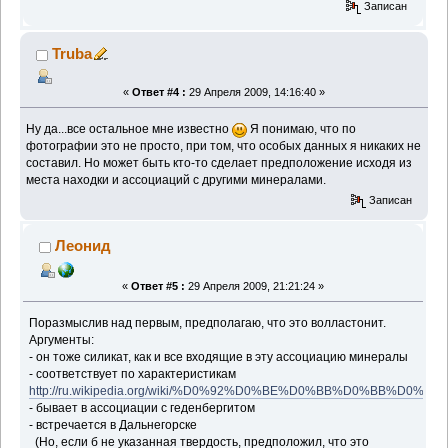
Записан
Truba
«
Ответ #4 :
29 Апреля 2009, 14:16:40 »
Ну да...все остальное мне известно
Я понимаю, что по
фотографии это не просто, при том, что особых данных я никаких не
составил. Но может быть кто-то сделает предположение исходя из
места находки и ассоциаций с другими минералами.
Записан
Леонид
«
Ответ #5 :
29 Апреля 2009, 21:21:24 »
Поразмыслив над первым, предполагаю, что это волластонит.
Аргументы:
- он тоже силикат, как и все входящие в эту ассоциацию минералы
- соответствует по характеристикам
http://ru.wikipedia.org/wiki/%D0%92%D0%BE%D0%BB%D0%BB%
- бывает в ассоциации с геденбергитом
- встречается в Дальнегорске
(Но, если б не указанная твердость, предположил, что это