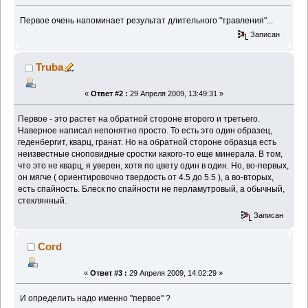
Первое очень напоминает результат длительного "травления"...
Записан
Truba
«
Ответ #2 :
29 Апреля 2009, 13:49:31 »
Первое - это растет на обратной стороне второго и третьего.
Наверное написал непонятно просто. То есть это один образец,
геденбергит, кварц, гранат. Но на обратной стороне образца есть
неизвестные сноповидные сростки какого-то еще минерала. В том,
что это не кварц, я уверен, хотя по цвету один в один. Но, во-первых,
он мягче ( ориентировочно твердость от 4.5 до 5.5 ), а во-вторых,
есть спайность. Блеск по спайности не перламутровый, а обычный,
стеклянный.
Записан
Cord
«
Ответ #3 :
29 Апреля 2009, 14:02:29 »
И определить надо именно "первое" ?