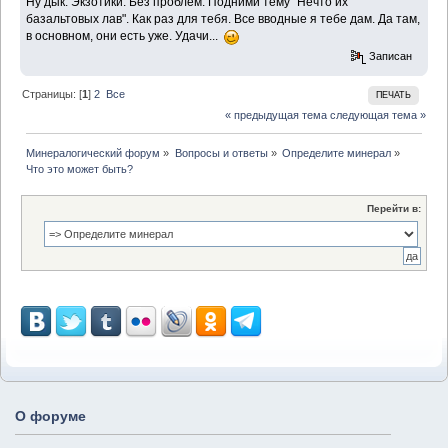
Ну дык. Экзотики. Без проблем. Подними тему "Нечто их
базальтовых лав". Как раз для тебя. Все вводные я тебе дам. Да там,
в основном, они есть уже. Удачи...
Записан
Страницы: [
1
]
2
Все
ПЕЧАТЬ
« предыдущая тема
следующая тема »
Минералогический форум
»
Вопросы и ответы
»
Определите минерал
»
Что это может быть?
Перейти в:
О форуме