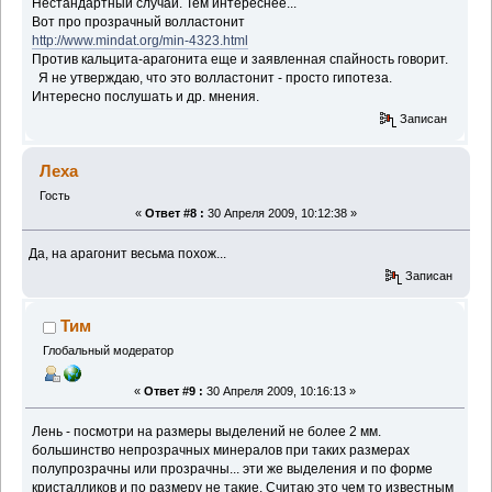
Нестандартный случай. Тем интереснее...
Вот про прозрачный волластонит
http://www.mindat.org/min-4323.html
Против кальцита-арагонита еще и заявленная спайность говорит.
Я не утверждаю, что это волластонит - просто гипотеза.
Интересно послушать и др. мнения.
Записан
Леха
Гость
«
Ответ #8 :
30 Апреля 2009, 10:12:38 »
Да, на арагонит весьма похож...
Записан
Тим
Глобальный модератор
«
Ответ #9 :
30 Апреля 2009, 10:16:13 »
Лень - посмотри на размеры выделений не более 2 мм.
большинство непрозрачных минералов при таких размерах
полупрозрачны или прозрачны... эти же выделения и по форме
кристалликов и по размеру не такие. Считаю это чем то известным