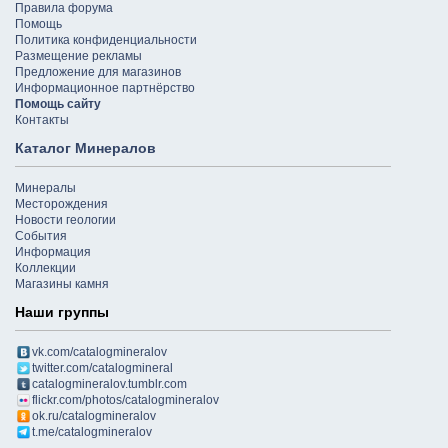
Правила форума
Помощь
Политика конфиденциальности
Размещение рекламы
Предложение для магазинов
Информационное партнёрство
Помощь сайту
Контакты
Каталог Минералов
Минералы
Месторождения
Новости геологии
События
Информация
Коллекции
Магазины камня
Наши группы
vk.com/catalogmineralov
twitter.com/catalogmineral
catalogmineralov.tumblr.com
flickr.com/photos/catalogmineralov
ok.ru/catalogmineralov
t.me/catalogmineralov