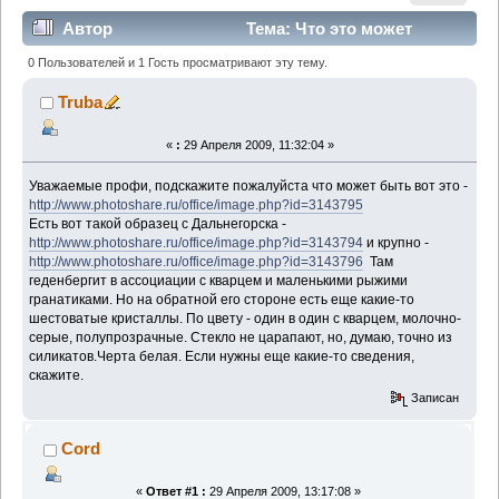
Автор
Тема: Что это может
быть? (Прочитано 8572 раз)
0 Пользователей и 1 Гость просматривают эту тему.
Truba
«
:
29 Апреля 2009, 11:32:04 »
Уважаемые профи, подскажите пожалуйста что может быть вот это -
http://www.photoshare.ru/office/image.php?id=3143795
Есть вот такой образец с Дальнегорска -
http://www.photoshare.ru/office/image.php?id=3143794
и крупно -
http://www.photoshare.ru/office/image.php?id=3143796
Там
геденбергит в ассоциации с кварцем и маленькими рыжими
гранатиками. Но на обратной его стороне есть еще какие-то
шестоватые кристаллы. По цвету - один в один с кварцем, молочно-
серые, полупрозрачные. Стекло не царапают, но, думаю, точно из
силикатов.Черта белая. Если нужны еще какие-то сведения,
скажите.
Записан
Cord
«
Ответ #1 :
29 Апреля 2009, 13:17:08 »