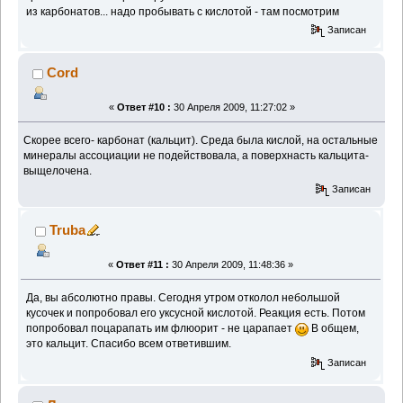
из карбонатов... надо пробывать с кислотой - там посмотрим
Записан
Cord
«
Ответ #10 :
30 Апреля 2009, 11:27:02 »
Скорее всего- карбонат (кальцит). Среда была кислой, на остальные
минералы ассоциации не подействовала, а поверхнасть кальцита-
выщелочена.
Записан
Truba
«
Ответ #11 :
30 Апреля 2009, 11:48:36 »
Да, вы абсолютно правы. Сегодня утром отколол небольшой
кусочек и попробовал его уксусной кислотой. Реакция есть. Потом
попробовал поцарапать им флюорит - не царапает
В общем,
это кальцит. Спасибо всем ответившим.
Записан