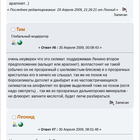
арагонит...)
«
Последнее редактирование: 29 Апреля 2009, 21:26:21 от Леонид
»
Записан
Тим
Глобальный модератор
«
Ответ #6 :
30 Апреля 2009, 00:08:43 »
очень неуверен что это силикат. поддерживаю Ленино второе
предположение (кальцит или арагонит). волластонит не такой
(обычно он не прозрачный с шелковистым блеском) и о прозрачных
кристаллах его я ничего не слышал. так же не похож на
боросиликаты датолит и данбурит и из частовстречающихся
силикатов на апофиллит по форме выделений тоже не похож (хотя
надо смотреть)... так же из прозрачных дальнегорских минералов -
не флюорит. капните кислотой, будет легче разбираться.
Записан
Леонид
«
Ответ #7 :
30 Апреля 2009, 08:01:48 »