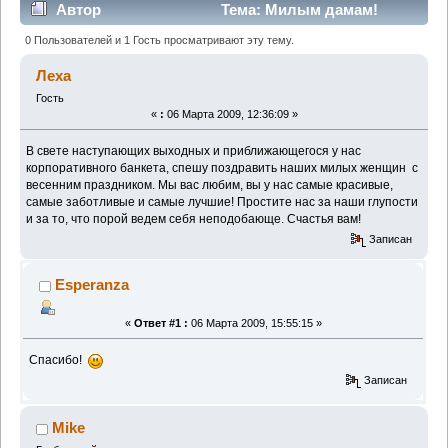
Автор
Тема: Милым дамам!
(Прочитано 11984 раз)
0 Пользователей и 1 Гость просматривают эту тему.
Леха
Гость
«
:
06 Марта 2009, 12:36:09 »
В свете наступающих выходных и приближающегося у нас
корпоративного банкета, спешу поздравить наших милых женщин с
весенним праздником. Мы вас любим, вы у нас самые красивые,
самые заботливые и самые лучшие! Простите нас за наши глупости
и за то, что порой ведем себя неподобающе. Счастья вам!
Записан
Esperanza
«
Ответ #1 :
06 Марта 2009, 15:55:15 »
Спасибо!
Записан
Mike