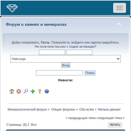
Toggle
navigat
Форум о камнях и минералах
Добро пожаловать,
Гость
. Пожалуйста,
войдите
или
зарегистрируйтесь
.
Не получили
письмо с кодом активации
?
Новости:
Минералогический форум
»
Общие форумы
»
Обо всём
»
Милым дамам!
« предыдущая тема
следующая тема »
Страницы: [
1
]
2
Все
ПЕЧАТЬ