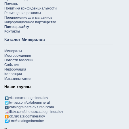
Помощь
Политика конфиденциальности
Размещение рекламы
Предложение для магазинов
Информационное партнёрство
Помощь сайту
Контакты
Каталог Минералов
Минералы
Месторождения
Новости геологии
События
Информация
Коллекции
Магазины камня
Наши группы
vk.com/catalogmineralov
twitter.com/catalogmineral
catalogmineralov.tumblr.com
flickr.com/photos/catalogmineralov
ok.ru/catalogmineralov
t.me/catalogmineralov