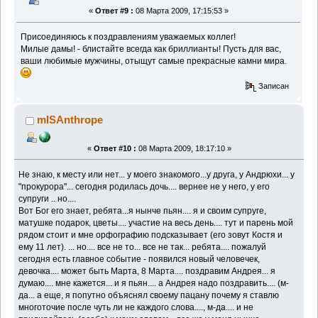
«
Ответ #9 :
08 Марта 2009, 17:15:53 »
Присоединяюсь к поздравлениям уважаемых коллег!
Милые дамы! - блистайте всегда как бриллианты! Пусть для вас,
ваши любимые мужчины, отыщут самые прекрасные камни мира.
Записан
mISAnthrope
«
Ответ #10 :
08 Марта 2009, 18:17:10 »
Не знаю, к месту или нет... у моего знакомого...у друга, у Андрюхи... у
"прокурора"... сегодня родилась дочь.... вернее не у него, у его
супруги .. но....
Вот Бог его знает, ребята...я нынче пьян.... я и своим супруге,
матушке подарок, цветы.... участие на весь день.... тут и парень мой
рядом стоит и мне орфографию подсказывает (его зовут Костя и
ему 11 лет). ... но.... все не то... все не так... ребята.... пожалуй
сегодня есть главное событие - появился новый человечек,
девочка.... может быть Марта, 8 Марта.... поздравим Андрея... я
думаю.... мне кажется... и я пьян.... а Андрея надо поздравить.... (м-
да... а еще, я попутно объяснял своему пацану почему я ставлю
многоточие после чуть ли не каждого слова...., м-да.... и не