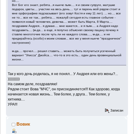
но....
Вот Бог его знает, ребята...я нынче пьян.... я и своим супруге, матушке
подарок, цветы.... участие на весь день.... тут и парень мой рядом стоит и
мне орфографию подсказывает (его зовут Костя и ему 11 лет). ... но.... все
не то... все не так... ребята.... пожалуй сегодня есть главное событие -
появился новый человечек, девочка.... может быть Марта, 8 Марта....
поздравим Андрея... я думаю.... мне кажется... и я пьян.... а Андрея надо
поздравить.... (м-да... а еще, я попутно объяснял своему пацану почему я
ставлю многоточие после чуть ли не каждого слова...., м-да.... и не
придирайтесь (особо) к моим словам... все же у меня нынче "праздничное"
настроение)
м-да.... прочел.... решил ставить.... можеть быть получиться усеченный
вариант "Улисса" Джойса.... что-то в это есть... один день провинциальной
жизни...
Так у кого дочь родилась, я не понял... У Андрея или его жены?...
))))))))))
На самом деле, поздравляю!
Рядом стоит Вова "МЧС", он присоединяется!!! Как здорово, когда
начинается новая жизнь... Тем более, у друга... Тем более, у
хитника....
УРА!!!
Записан
Вовик