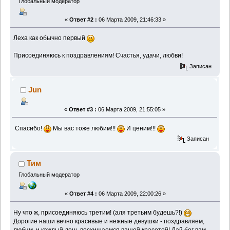
Глобальный модератор
«
Ответ #2 :
06 Марта 2009, 21:46:33 »
Леха как обычно первый
Присоединяюсь к поздравлениям! Счастья, удачи, любви!
Записан
Jun
«
Ответ #3 :
06 Марта 2009, 21:55:05 »
Спасибо!
Мы вас тоже любим!!!
И ценим!!!
Записан
Тим
Глобальный модератор
«
Ответ #4 :
06 Марта 2009, 22:00:26 »
Ну что ж, присоединяюсь третим! (аля третьим будешь?!)
Дорогие наши вечно красивые и нежные девушки - поздравляем,
любим, и каждый день восхищаемся вашей красотой! Дай бог вам