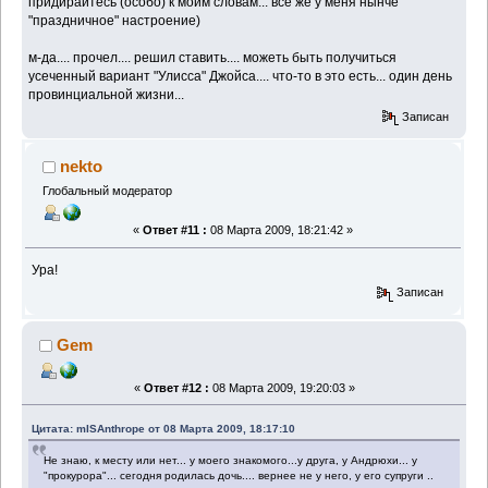
придирайтесь (особо) к моим словам... все же у меня нынче
"праздничное" настроение)
м-да.... прочел.... решил ставить.... можеть быть получиться
усеченный вариант "Улисса" Джойса.... что-то в это есть... один день
провинциальной жизни...
Записан
nekto
Глобальный модератор
«
Ответ #11 :
08 Марта 2009, 18:21:42 »
Ура!
Записан
Gem
«
Ответ #12 :
08 Марта 2009, 19:20:03 »
Цитата: mISAnthrope от 08 Марта 2009, 18:17:10
Не знаю, к месту или нет... у моего знакомого...у друга, у Андрюхи... у
"прокурора"... сегодня родилась дочь.... вернее не у него, у его супруги ..