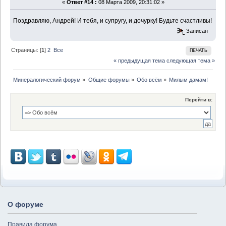
«
Ответ #14 :
08 Марта 2009, 20:31:02 »
Поздравляю, Андрей! И тебя, и супругу, и дочурку! Будьте счастливы!
Записан
Страницы: [
1
]
2
Все
ПЕЧАТЬ
« предыдущая тема
следующая тема »
Минералогический форум
»
Общие форумы
»
Обо всём
»
Милым дамам!
Перейти в:
О форуме
Правила форума