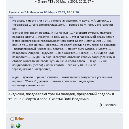
«
Ответ #13 :
08 Марта 2009, 20:21:37 »
Цитата: mISAnthrope от 08 Марта 2009, 18:17:10
Не знаю, к месту или нет... у моего знакомого...у друга, у Андрюхи... у
"прокурора"... сегодня родилась дочь.... вернее не у него, у его супруги ..
но....
Вот Бог его знает, ребята...я нынче пьян.... я и своим супруге, матушке
подарок, цветы.... участие на весь день.... тут и парень мой рядом стоит
и мне орфографию подсказывает (его зовут Костя и ему 11 лет). ... но....
все не то... все не так... ребята.... пожалуй сегодня есть главное событие
- появился новый человечек, девочка.... может быть Марта, 8 Марта....
поздравим Андрея... я думаю.... мне кажется... и я пьян.... а Андрея надо
поздравить.... (м-да... а еще, я попутно объяснял своему пацану почему я
ставлю многоточие после чуть ли не каждого слова...., м-да.... и не
придирайтесь (особо) к моим словам... все же у меня нынче
"праздничное" настроение)
м-да.... прочел.... решил ставить.... можеть быть получиться усеченный
вариант "Улисса" Джойса.... что-то в это есть... один день
провинциальной жизни...
Андрюша, поздравляю! Ура! Ты молодец, прекрасный подарок и
жене на 8 Марта и себе. Счастья Вам! Владимир.
Записан
Ildar