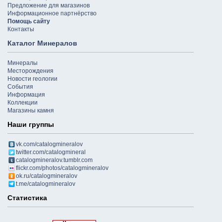
Предложение для магазинов
Информационное партнёрство
Помощь сайту
Контакты
Каталог Минералов
Минералы
Месторождения
Новости геологии
События
Информация
Коллекции
Магазины камня
Наши группы
vk.com/catalogmineralov
twitter.com/catalogmineral
catalogmineralov.tumblr.com
flickr.com/photos/catalogmineralov
ok.ru/catalogmineralov
t.me/catalogmineralov
Статистика