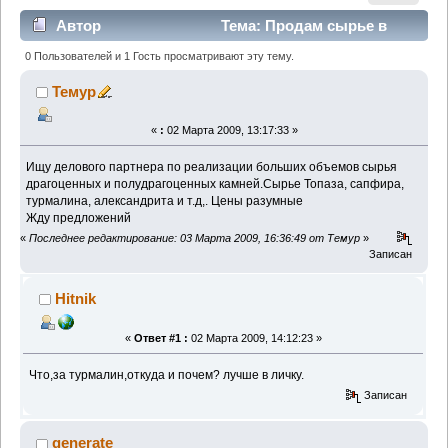
Автор
Тема: Продам сырье в
больших объемах. (Прочитано 4304 раз)
0 Пользователей и 1 Гость просматривают эту тему.
Темур
«
:
02 Марта 2009, 13:17:33 »
Ищу делового партнера по реализации больших объемов сырья
драгоценных и полудрагоценных камней.Сырье Топаза, сапфира,
турмалина, александрита и т.д,. Цены разумные
Жду предложений
«
Последнее редактирование: 03 Марта 2009, 16:36:49 от Темур
»
Записан
Hitnik
«
Ответ #1 :
02 Марта 2009, 14:12:23 »
Что,за турмалин,откуда и почем? лучше в личку.
Записан
generate