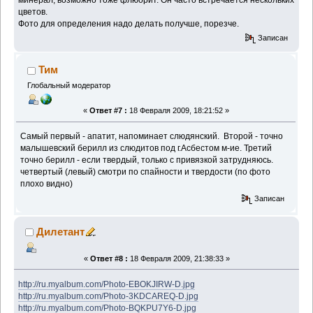
цветов.
Фото для определения надо делать получше, порезче.
Записан
Тим
Глобальный модератор
«
Ответ #7 :
18 Февраля 2009, 18:21:52 »
Самый первый - апатит, напоминает слюдянский. Второй - точно
малышевский берилл из слюдитов под г.Асбестом м-ие. Третий
точно берилл - если твердый, только с привязкой затрудняюсь.
четвертый (левый) смотри по спайности и твердости (по фото
плохо видно)
Записан
Дилетант
«
Ответ #8 :
18 Февраля 2009, 21:38:33 »
http://ru.myalbum.com/Photo-EBOKJIRW-D.jpg
http://ru.myalbum.com/Photo-3KDCAREQ-D.jpg
http://ru.myalbum.com/Photo-BQKPU7Y6-D.jpg