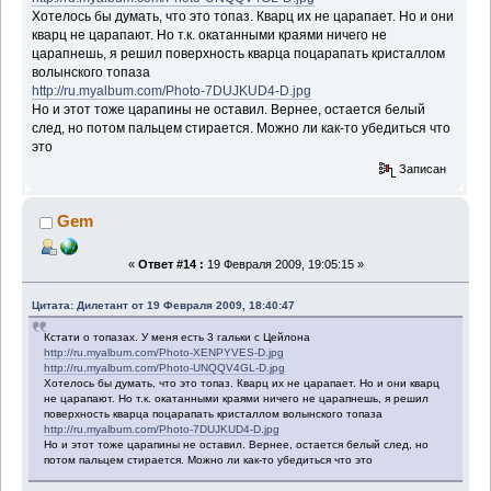
Хотелось бы думать, что это топаз. Кварц их не царапает. Но и они
кварц не царапают. Но т.к. окатанными краями ничего не
царапнешь, я решил поверхность кварца поцарапать кристаллом
волынского топаза
http://ru.myalbum.com/Photo-7DUJKUD4-D.jpg
Но и этот тоже царапины не оставил. Вернее, остается белый
след, но потом пальцем стирается. Можно ли как-то убедиться что
это
Записан
Gem
«
Ответ #14 :
19 Февраля 2009, 19:05:15 »
Цитата: Дилетант от 19 Февраля 2009, 18:40:47
Кстати о топазах. У меня есть 3 гальки с Цейлона
http://ru.myalbum.com/Photo-XENPYVES-D.jpg
http://ru.myalbum.com/Photo-UNQQV4GL-D.jpg
Хотелось бы думать, что это топаз. Кварц их не царапает. Но и они кварц
не царапают. Но т.к. окатанными краями ничего не царапнешь, я решил
поверхность кварца поцарапать кристаллом волынского топаза
http://ru.myalbum.com/Photo-7DUJKUD4-D.jpg
Но и этот тоже царапины не оставил. Вернее, остается белый след, но
потом пальцем стирается. Можно ли как-то убедиться что это