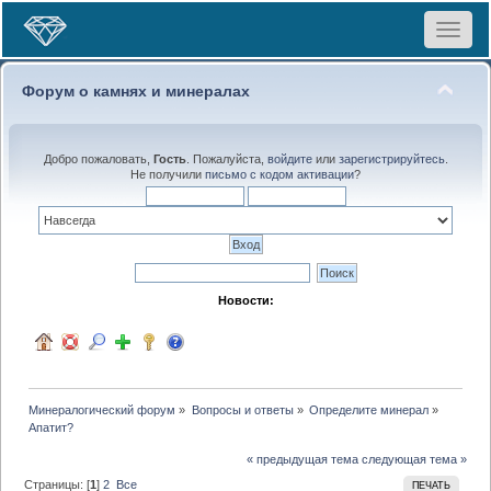
Toggle
navigat
Форум о камнях и минералах
Добро пожаловать,
Гость
. Пожалуйста,
войдите
или
зарегистрируйтесь
.
Не получили
письмо с кодом активации
?
Новости:
Минералогический форум
»
Вопросы и ответы
»
Определите минерал
»
Апатит?
« предыдущая тема
следующая тема »
Страницы: [
1
]
2
Все
ПЕЧАТЬ