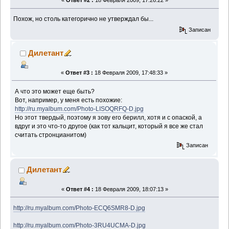
«
Ответ #2 :
18 Февраля 2009, 17:26:22 »
Похож, но столь категорично не утверждал бы...
Записан
Дилетант
«
Ответ #3 :
18 Февраля 2009, 17:48:33 »
А что это может еще быть?
Вот, например, у меня есть похожие:
http://ru.myalbum.com/Photo-LISOQRFQ-D.jpg
Но этот твердый, поэтому я зову его берилл, хотя и с опаской, а
вдруг и это что-то другое (как тот кальцит, который я все же стал
считать стронцианитом)
Записан
Дилетант
«
Ответ #4 :
18 Февраля 2009, 18:07:13 »
http://ru.myalbum.com/Photo-ECQ6SMR8-D.jpg
http://ru.myalbum.com/Photo-3RU4UCMA-D.jpg