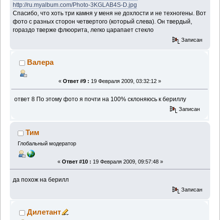
http://ru.myalbum.com/Photo-3KGLAB4S-D.jpg
Спасибо, что хоть три камня у меня не дохлости и не техногены. Вот
фото с разных сторон четвертого (который слева). Он твердый,
гораздо тверже флюорита, легко царапает стекло
Записан
Валера
«
Ответ #9 :
19 Февраля 2009, 03:32:12 »
ответ 8 По этому фото я почти на 100% склоняюсь к бериллу
Записан
Тим
Глобальный модератор
«
Ответ #10 :
19 Февраля 2009, 09:57:48 »
да похож на берилл
Записан
Дилетант