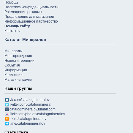
Помощь
Политика конфиденциальности
Размещение рекламы
Предложение для магазинов
Информационное партнёрство
Помощь сайту
Контакты
Каталог Минералов
Минералы
Месторождения
Новости геологии
События
Информация
Коллекции
Магазины камня
Наши группы
vk.com/catalogmineralov
twitter.com/catalogmineral
catalogmineralov.tumblr.com
flickr.com/photos/catalogmineralov
ok.ru/catalogmineralov
t.me/catalogmineralov
Статистика