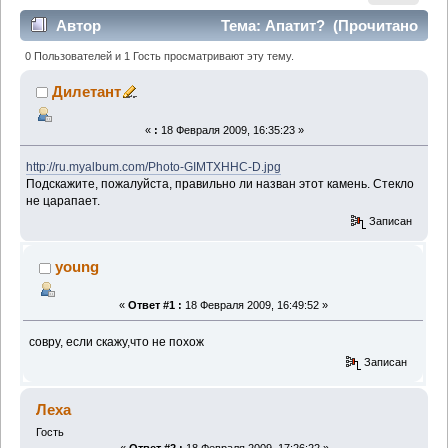
Автор
Тема: Апатит? (Прочитано
7492 раз)
0 Пользователей и 1 Гость просматривают эту тему.
Дилетант
«
:
18 Февраля 2009, 16:35:23 »
http://ru.myalbum.com/Photo-GIMTXHHC-D.jpg
Подскажите, пожалуйста, правильно ли назван этот камень. Стекло
не царапает.
Записан
young
«
Ответ #1 :
18 Февраля 2009, 16:49:52 »
совру, если скажу,что не похож
Записан
Леха
Гость