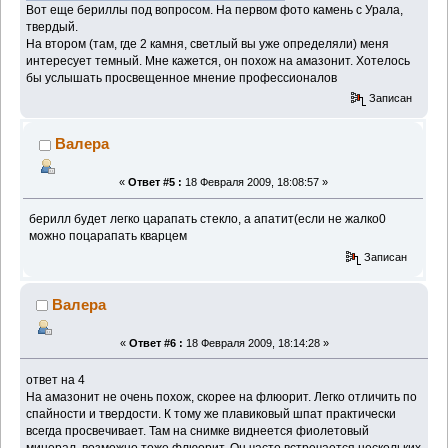
Вот еще бериллы под вопросом. На первом фото камень с Урала,
твердый.
На втором (там, где 2 камня, светлый вы уже определяли) меня
интересует темный. Мне кажется, он похож на амазонит. Хотелось
бы услышать просвещенное мнение профессионалов
Записан
Валера
«
Ответ #5 :
18 Февраля 2009, 18:08:57 »
берилл будет легко царапать стекло, а апатит(если не жалко0
можно поцарапать кварцем
Записан
Валера
«
Ответ #6 :
18 Февраля 2009, 18:14:28 »
ответ на 4
На амазонит не очень похож, скорее на флюорит. Легко отличить по
спайности и твердости. К тому же плавиковый шпат практически
всегда просвечивает. Там на снимке виднеется фиолетовый
минерал, возможно тоже флюорит. Он часто встречается нескольких