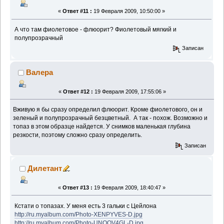
«
Ответ #11 :
19 Февраля 2009, 10:50:00 »
А что там фиолетовое - флюорит? Фиолетовый мягкий и
полупрозрачный
Записан
Валера
«
Ответ #12 :
19 Февраля 2009, 17:55:06 »
Вживую я бы сразу определил флюорит. Кроме фиолетового, он и
зеленый и полупрозрачный безцветный. А так - похож. Возможно и
топаз в этом образце найдется. У снимков маленькая глубина
резкости, поэтому сложно сразу определить.
Записан
Дилетант
«
Ответ #13 :
19 Февраля 2009, 18:40:47 »
Кстати о топазах. У меня есть 3 гальки с Цейлона
http://ru.myalbum.com/Photo-XENPYVES-D.jpg
http://ru.myalbum.com/Photo-UNQQV4GL-D.jpg