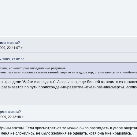
рма жизни?
09, 22:41:07 »
я 2009, 22:02:30
измы, но некоторые определённо разумные.
уме , как вы относитесь к магии камней, верите ли в духов гор, сталкивались ли с необычн
то в разделе "байки и анекдоты". А серьезно, еще Линней включил в свою к
 развивается по пути происхождение-развитие-исчезновение(смерть). Исключ
рма жизни?
009, 22:43:48 »
чёрным агатом. Если присмотреться то можно было разглядеть в узоре очерта
 меня не сложились, не было желания её одевать, хотя она мне нравилась.