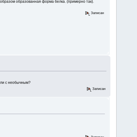
 образом образованная форма белка. (примерно так).
Записан
ь ли с необычным?
Записан
Записан