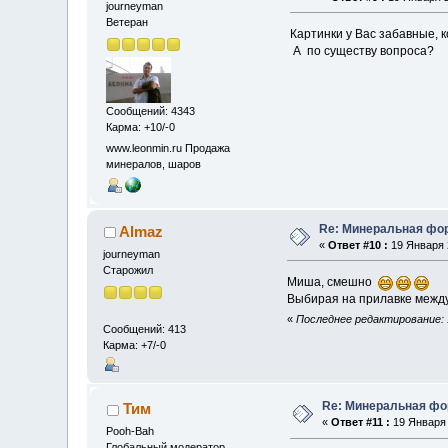
journeyman
Ветеран
Картинки у Вас забавные, к
А по существу вопроса?
Сообщений: 4343
Карма: +10/-0
www.leonmin.ru Продажа
минералов, шаров
Re: Минеральная фо
Almaz
«
Ответ #10 :
19 Января 2
journeyman
Старожил
Миша, смешно
Выбирая на прилавке между 
«
Последнее редактирование: 1
Сообщений: 413
Карма: +7/-0
Re: Минеральная фо
Тим
«
Ответ #11 :
19 Января 
Pooh-Bah
Глобальный модератор