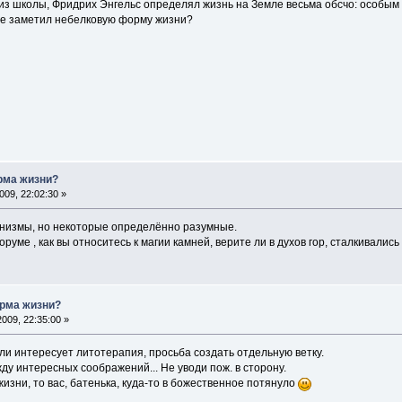
 из школы, Фридрих Энгельс определял жизнь на Земле весьма обсчо: особым
не заметил небелковую форму жизни?
рма жизни?
09, 22:02:30 »
низмы, но некоторые определённо разумные.
руме , как вы относитесь к магии камней, верите ли в духов гор, сталкивалис
рма жизни?
009, 22:35:00 »
и интересует литотерапия, просьба создать отдельную ветку.
жду интересных соображений... Не уводи пож. в сторону.
жизни, то вас, батенька, куда-то в божественное потянуло