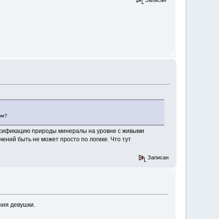
ым?
лассификацию природы минералы на уровне с живыми
ений быть не может просто по логике. Что тут
Записан
ния девушки.