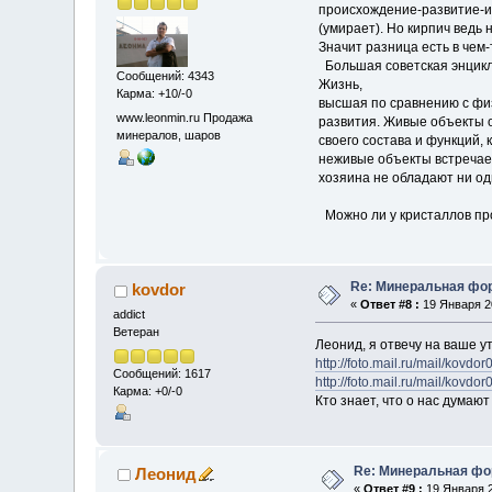
происхождение-развитие-ис
(умирает). Но кирпич ведь н
Значит разница есть в чем-
Большая советская энцик
Сообщений: 4343
Жизнь,
Карма: +10/-0
высшая по сравнению с фи
www.leonmin.ru Продажа
развития. Живые объекты 
минералов, шаров
своего состава и функций,
неживые объекты встречает
хозяина не обладают ни одн
Можно ли у кристаллов пр
Re: Минеральная фо
kovdor
«
Ответ #8 :
19 Января 20
addict
Ветеран
Леонид, я отвечу на ваше у
http://foto.mail.ru/mail/kovdo
Сообщений: 1617
http://foto.mail.ru/mail/kovdo
Карма: +0/-0
Кто знает, что о нас думаю
Re: Минеральная фо
Леонид
«
Ответ #9 :
19 Января 2