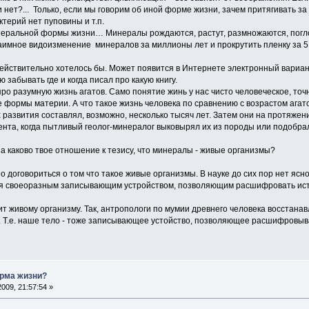
и нет?... Только, если мы говорим об иной форме жизни, зачем притягивать за
ктерий нет пуповины и т.п.
еральной формы жизни… Минералы рождаются, растут, размножаются, погло
аимное видоизменение минералов за миллионы лет и прокрутить пленку за 5 
действительно хотелось бы. Может появится в Интернете электронный вариант
 забывать где и когда писал про какую книгу.
ро разумную жизнь агатов. Само понятие жинь у нас чисто человеческое, точ
формы материи. А что такое жизнь человека по сравнению с возрастом агатов
х развития составлял, возможно, несколько тысяч лет. Затем они на протяжен
ента, когда пытливый геолог-минералог выковырял их из породы или подобра
, а каково твое отношение к тезису, что минералы - живые организмы?
но договориться о том что такое живые организмы. В науке до сих пор нет ясн
тся своеоразным записывающим устройством, позволяющим расшифровать ист
т живому организму. Так, антропологи по мумии древнего человека восстанавл
. Т.е. наше тело - тоже записывающее устойство, позволяющее расшифровыв
рма жизни?
009, 21:57:54 »