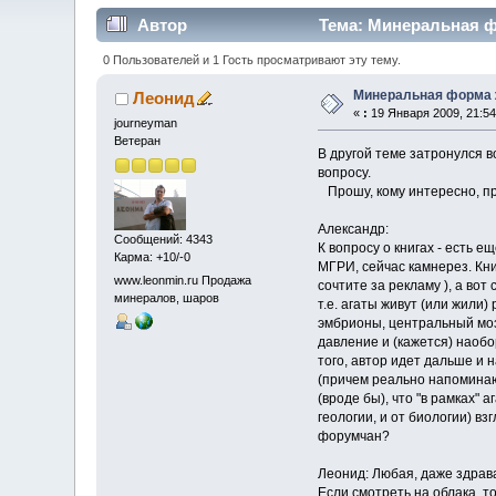
Автор
Тема: Минеральная ф
0 Пользователей и 1 Гость просматривают эту тему.
Минеральная форма 
Леонид
«
:
19 Января 2009, 21:54
journeyman
Ветеран
В другой теме затронулся 
вопросу.
Прошу, кому интересно, п
Александр:
Сообщений: 4343
К вопросу о книгах - есть 
Карма: +10/-0
МГРИ, сейчас камнерез. Кни
www.leonmin.ru Продажа
сочтите за рекламу ), а во
минералов, шаров
т.е. агаты живут (или жили
эмбрионы, центральный мозг
давление и (кажется) наобо
того, автор идет дальше и 
(причем реально напоминающ
(вроде бы), что "в рамках" 
геологии, и от биологии) в
форумчан?
Леонид: Любая, даже здрав
Если смотреть на облака, т