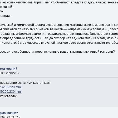
чезновение(смерть). Кирпич лепят, обжигают, кладут в кладку, а через века 
е живой...
то.
лопедия:
зической и химической форма существования материи, закономерно возника
отличаются от неживых обменом веществ — непременным условием Ж., способ
 к различным формам движения, раздражимостью, приспособляемостью к среде 
 определённые трудности. Так, до сих пор нет единого мнения о том, можно 
им из атрибутов живого: в вирусной частице в это время отсутствуют метабо
оследить особенности, перечисленные выше, как признаки живой материи?
рма жизни?
09, 23:04:28 »
тверждение вот этими картинками
r05/206/229.html
r05/206/230.html
т кристаллы?
рма жизни?
009, 23:09:37 »