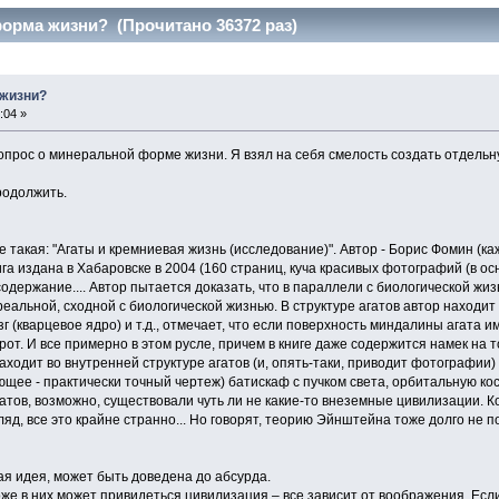
орма жизни? (Прочитано 36372 раз)
жизни?
:04 »
вопрос о минеральной форме жизни. Я взял на себя смелость создать отдель
родолжить.
еще такая: "Агаты и кремниевая жизнь (исследование)". Автор - Борис Фомин (
га издана в Хабаровске в 2004 (160 страниц, куча красивых фотографий (в о
т содержание.... Автор пытается доказать, что в параллели с биологической ж
) реальной, сходной с биологической жизнью. В структуре агатов автор находи
 (кварцевое ядро) и т.д., отмечает, что если поверхность миндалины агата 
рот. И все примерно в этом русле, причем в книге даже содержится намек на 
находит во внутренней структуре агатов (и, опять-таки, приводит фотографи
ее - практически точный чертеж) батискаф с пучком света, орбитальную кос
агатов, возможно, существовали чуть ли не какие-то внеземные цивилизации. К
згляд, все это крайне странно... Но говорят, теорию Эйнштейна тоже долго не
ая идея, может быть доведена до абсурда.
оже в них может привидеться цивилизация – все зависит от воображения. Есл