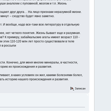
 уши аналогии с пуповиной, мозгом и т.п. Жизнь
щают друг друга… На лицо признаки неразумной жизни.
минут – сходство будет явно заметно.
. И вообще, надо все-таки всю литературу в отдельную
нее, нет четкого понятия. Жизнь бывает еще и разумная.
? К примеру, забайкальские агаты имеют возраст 110 -
ии этих 110-120 млн лет просто существовали в теле
л в россыпи
ости. Конечно, для меня многие минералы, в частности,
орию их происхождения и развития.
ивают, в каких условиях он жил, какими болезнями болел,
ать историю нашего происхождения и развития.
Записан