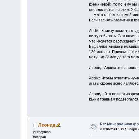
кремниевой), то почему бы 
определяется не этим. У ба
А что касается самой мин
Если заснять развитие и вз
Addikt: Книжку посмотреть 
ветку собирать. Сам начинаю
Что касается рассуждений п
Выделяют живые и неживые 
120 млн лет. Причем срок и
матушки Земли до того мом
Леонид: Аддикт, я не понял
Addikt: Чтобы ответить нуж
агаты скорее всего являю
Леонид: Это не противоречи
каким травмам подвергался
Re: Минеральная фо
Леонид
«
Ответ #1 :
19 Января 2
journeyman
Ветеран