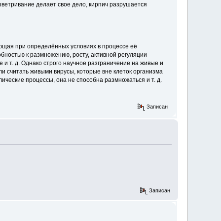
выветривание делает свое дело, кирпич разрушается
ющая при определённых условиях в процессе её
ностью к размножению, росту, активной регуляции
и т. д. Однако строго научное разграничение на живые и
ли считать живыми вирусы, которые вне клеток организма
лические процессы, она не способна размножаться и т. д.
Записан
Записан