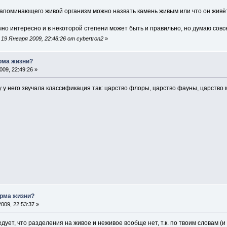
напоминающего живой организм можно назвать камень живым или что он живёт
но интересно и в некоторой степени может быть и правильно, но думаю совсе
9 Января 2009, 22:48:26 от cybertron2
»
рма жизни?
09, 22:49:26 »
 у него звучала классификация так: царство флоры, царство фауны, царство м
рма жизни?
009, 22:53:37 »
дует, что разделения на живое и неживое вообще нет, т.к. по твоим словам (