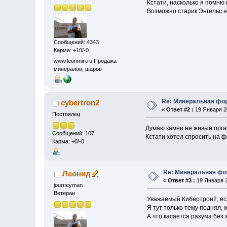
Кстати, насколько я помню
Возможно старик Энгельс 
Сообщений: 4343
Карма: +10/-0
www.leonmin.ru Продажа
минералов, шаров
Re: Минеральная фо
cybertron2
«
Ответ #2 :
19 Января 20
Постоялец
Думаю камни не живые орга
Сообщений: 107
Кстати хотел спросить на фо
Карма: +0/-0
Re: Минеральная фо
Леонид
«
Ответ #3 :
19 Января 2
journeyman
Ветеран
Уважаемый Кибертрон2, есл
Я тут только тему поднял, 
А что касается разума без 