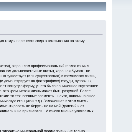
ную тему и перенести сюда высказывания по этому
кажется), в прошлом профессиональный геолог, кончил
сновном дальневосточные агаты), хорошая бумага - не
изнью существует (или существовала) и кремниевая жизнь,
т (и демонстрирует на фотографиях) сосуды, пуповины,
имеет вогнутую форму, у него было пониженное внутреннее
то, что кремниевая жизнь может быть разумной. Более
и) какие-то техногенные элементы - нечто, напоминающее
мическую станцию и т.д.). Заложенная в этом мысль
омментировать не берусь, но на мой (далекий и от
 понимали и не признавали... А каково мнение уважаемых
и говорить о минеральной форме жизни (не только