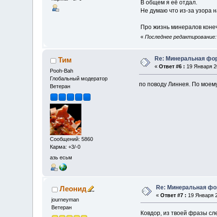
В общем я её отдал.
Не думаю что из-за узора 
Про жизнь минералов конеч
«
Последнее редактирование: 1
Re: Минеральная фо
Тим
«
Ответ #6 :
19 Января 20
Pooh-Bah
Глобальный модератор
по поводу Линнея. По моему
Ветеран
Сообщений: 5860
Карма: +3/-0
азь есьм
Re: Минеральная фо
Леонид
«
Ответ #7 :
19 Января 2
journeyman
Ветеран
Ковдор, из твоей фразы сле