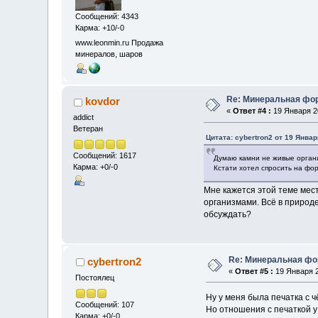
Сообщений: 4343
Карма: +10/-0
www.leonmin.ru Продажа
минералов, шаров
Re: Минеральная фо
kovdor
«
Ответ #4 :
19 Января 20
addict
Ветеран
Цитата: cybertron2 от 19 Январ
Сообщений: 1617
Думаю камни не живые орган
Карма: +0/-0
Кстати хотел спросить на фор
Мне кажется этой теме мес
организмами. Всё в природе
обсуждать?
Re: Минеральная фо
cybertron2
«
Ответ #5 :
19 Января 2
Постоялец
Ну у меня была печатка с 
Сообщений: 107
Но отношения с печаткой у
Карма: +0/-0