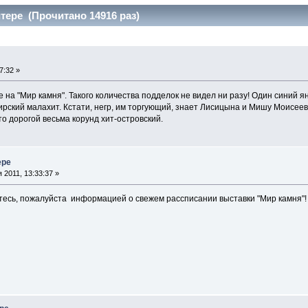
тере (Прочитано 14916 раз)
7:32 »
е на "Мир камня". Такого количества подделок не видел ни разу! Один синий я
ирский малахит. Кстати, негр, им торгующий, знает Лисицына и Мишу Моисе
то дорогой весьма корунд хит-островский.
ере
 2011, 13:33:37 »
тесь, пожалуйста информацией о свежем рассписании выставки "Мир камня"!