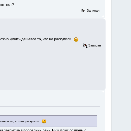
ют, нет?
Записан
можно купить дешевле то, что не раскупили.
Записан
ешевле то, что не раскупили.
 на закрытие в последний день. Ну и плюс созвоны с