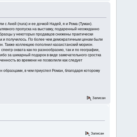
 с Аней (nura) и ее дочкой Надей, я и Рома (Туман).
халявного пропуска на выставку, подаренный неожиданно
 образцы у некоторых продавцов снижены практически
Так и получилось. По более чем демократичным ценам были
н. Также коллекцию пополнил казахстанский морион.
спектр охвата как по разнообразию, так и по географии,
сибо за шикарный подарок в виде замечательного сростка
иченность во времени не позволили как следует
мен образцами, в чем приуспел Роман, благодаря которому
Записан
Записан