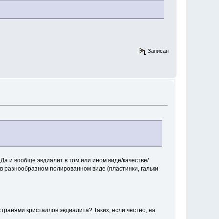
Записан
. Да и вообще эвдиалит в том или ином виде/качестве/
и в разнообразном полированном виде (пластинки, гальки
 гранями кристаллов эвдиалита? Таких, если честно, на