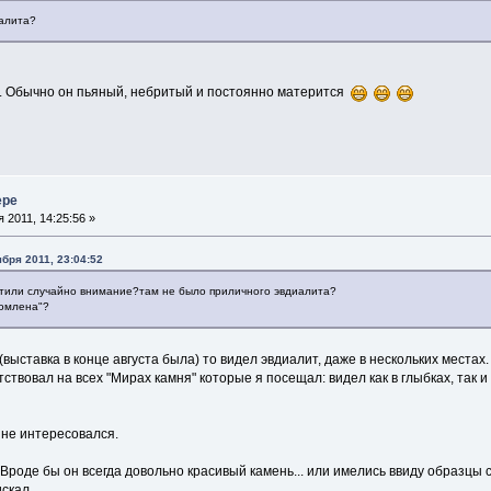
иалита?
. Обычно он пьяный, небритый и постоянно матерится
ере
 2011, 14:25:56 »
ября 2011, 23:04:52
тили случайно внимание?там не было приличного эвдиалита?
ломлена"?
(выставка в конце августа была) то видел эвдиалит, даже в нескольких местах
ствовал на всех "Мирах камня" которые я посещал: видел как в глыбках, так 
 не интересовался.
Вроде бы он всегда довольно красивый камень... или имелись ввиду образцы с
искал.