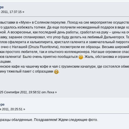
ере
2011, 17:37:15 »
 выставки в «Мухе» в Соляном переулке. Поход на сие мероприятие осуществли
что удалось избежать толчеи. Да еще получили неожиданный подарок в виде 
ой. А воскресенье, как последний день работы, сработал на руку – цены на
авку, заранее спланировал, что упор буду делать на любимый Дальнегорск. 
ллов сфалерита и халькопирита, кристалл галенита и замечательный пирроти
очно с Наташей (Druza Fluoritovna), посмотрели ее образцы. Весьма широкий 
как простого любителя, так и опытного коллекционера. Наташе огромное спа
лов галенита! Было очень приятно пообщаться
. Жаль, обстановка и огран
азцами.
зинское кафе на чашечку кофе и чая с грузинским хачапури, где состоялся об
чину тяжелый пакет с образцами
.
25 Сентября 2011, 19:58:51 от Леха
»
ере
 2011, 20:25:51 »
бразцы обалденные. Поздравляем! Ждем следующие фото.