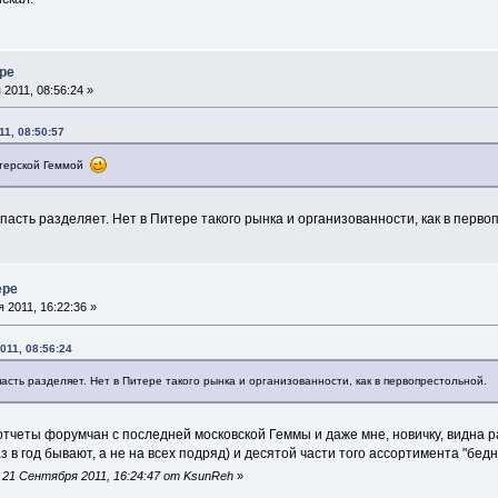
ере
2011, 08:56:24 »
11, 08:50:57
итерской Геммой
ропасть разделяет. Нет в Питере такого рынка и организованности, как в перво
ере
 2011, 16:22:36 »
011, 08:56:24
опасть разделяет. Нет в Питере такого рынка и организованности, как в первопрестольной.
четы форумчан с последней московской Геммы и даже мне, новичку, видна р
з в год бывают, а не на всех подряд) и десятой части того ассортимента "бедн
21 Сентября 2011, 16:24:47 от KsunReh
»