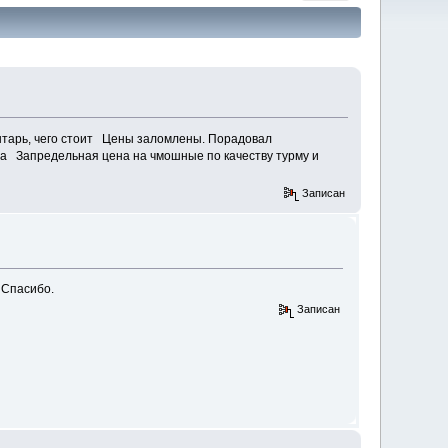
нтарь, чего стоит
Цены заломлены. Порадовал
ева
Запредельная цена на чмошные по качеству турму и
Записан
 Спасибо.
Записан