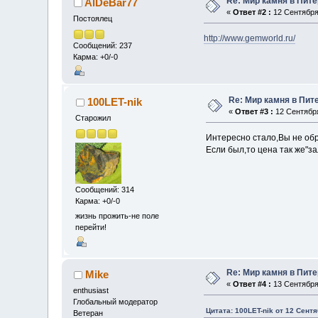
Re: Мир камня в Пит
AlDeBar77
«
Ответ #2 :
12 Сентября 
Постоялец
http://www.gemworld.ru/
Сообщений: 237
Карма: +0/-0
Re: Мир камня в Пит
100LET-nik
«
Ответ #3 :
12 Сентября
Старожил
Интересно стало,Вы не об
Если был,то цена так же"з
Сообщений: 314
Карма: +0/-0
жизнь прожить-не поле
перейти!
Re: Мир камня в Пит
Mike
«
Ответ #4 :
13 Сентября 
enthusiast
Глобальный модератор
Цитата: 100LET-nik от 12 Сентя
Ветеран