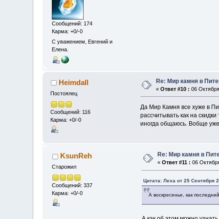
Сообщений: 174
Карма: +0/-0
С уважением, Евгений и
Елена.
Re: Мир камня в Пит
Heimdall
«
Ответ #10 :
06 Октября 
Постоялец
Да Мир Камня все хуже в Пи
Сообщений: 116
рассчитывать как на скидк
Карма: +0/-0
иногда общаюсь. Вобще уже 
Re: Мир камня в Пит
KsunReh
«
Ответ #11 :
06 Октября
Старожил
Цитата: Леха от 25 Сентября 2
Сообщений: 337
Карма: +0/-0
А воскресенье, как последни
А как об этом можно узнать