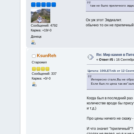
там не было приличного эвд
Ох уж этот Эвдиалит.
обычно то он не приличный
Сообщений: 4792
Карма: +19/-0
Донецк
Re: Мир камня в Пит
KsunReh
«
Ответ #5 :
16 Сентября
Старожил
Цитата: 100LET-nik от 12 Сент
Сообщений: 337
Карма: +0/-0
Интересно стало,Вы не обра
Если был,то цена так же"за
Когда был в последний раз 
количестве вроде бы присут
и т.д.)
Про цены ничего не скажу -
И что значит "приличный"? 
столах не видел, но я и не 