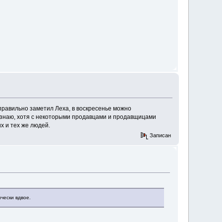
 правильно заметил Леха, в воскресенье можно
е знаю, хотя с некоторыми продавцами и продавщицами
х и тех же людей.
Записан
чески вдвое.