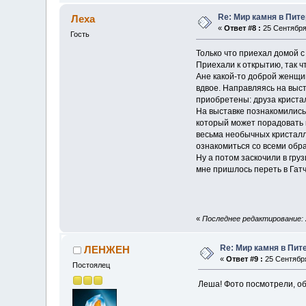
Re: Мир камня в Пит
Леха
«
Ответ #8 :
25 Сентября 
Гость
Только что приехал домой с
Приехали к открытию, так 
Ане какой-то доброй женщин
вдвое. Направляясь на выст
приобретены: друза криста
На выставке познакомились 
который может порадовать 
весьма необычных кристал
ознакомиться со всеми обр
Ну а потом заскочили в гру
мне пришлось переть в Гат
«
Последнее редактирование: 
Re: Мир камня в Пит
ЛЕНЖЕН
«
Ответ #9 :
25 Сентября
Постоялец
Леша! Фото посмотрели, о