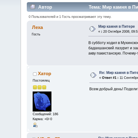
Автор
Тема: Мир камня в Пи
0 Пользователей и 1 Гость просматривают эту тему.
Мир камня в Питере
Леха
«
:
20 Октября 2008, 09:5
Гость
В субботу ходил в Мухинско
бадахшанский лазурит и за
акву пакистанскую. Почему-
Re: Мир камня в Пит
Хатор
«
Ответ #1 :
11 Сентября
Постоялец
Всем добрый день! Подели
Сообщений: 186
Карма: +0/-0