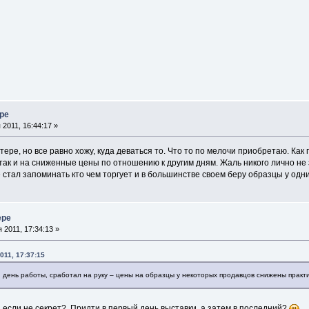
ере
2011, 16:44:17 »
тере, но все равно хожу, куда деваться то. Что то по мелочи приобретаю. Как
и так и на сниженные цены по отношению к другим дням. Жаль никого лично н
стал запоминать кто чем торгует и в большинстве своем беру образцы у одни
ере
 2011, 17:34:13 »
011, 17:37:15
й день работы, сработал на руку – цены на образцы у некоторых продавцов снижены практи
, если не секрет? Придти в первый день выставки, а затем в последний?