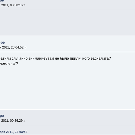
ере
2011, 00:50:16 »
ере
 2011, 23:04:52 »
ратили случайно внимание?там не было приличного эвдиалита?
аломлена"?
ере
2011, 00:36:29 »
бря 2011, 23:04:52