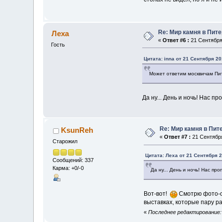
Re: Мир камня в Пит
Леха
«
Ответ #6 :
21 Сентября 
Гость
Цитата: inna от 21 Сентября 20
Может ответим москвичам П
Да ну... День и ночь! Нас п
Re: Мир камня в Пит
KsunReh
«
Ответ #7 :
21 Сентября
Старожил
Цитата: Леха от 21 Сентября 2
Сообщений: 337
Карма: +0/-0
Да ну... День и ночь! Нас пр
Вот-вот!
Смотрю фото-от
выставках, которые пару ра
«
Последнее редактирование: 