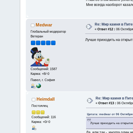
Мне всегда наоборот казал
Re: Мир камня в Пит
Medwar
«
Ответ #12 :
06 Октября 
Глобальный модератор
Ветеран
Лучше приходить на открыти
Сообщений: 1587
Карма: +8/-0
Павел, г. София
Re: Мир камня в Пит
Heimdall
«
Ответ #13 :
06 Октября
Постоялец
Цитата: medwar от 06 Октября 
Сообщений: 116
Карма: +0/-0
Лучше приходить на открытие
Да, или так - иногда один 