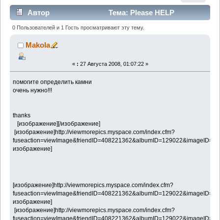
Автор
Тема: Please HELP
(Прочитано 2349 раз)
0 Пользователей и 1 Гость просматривают эту тему.
Makola
«
:
27 Августа 2008, 01:07:22 »
помогите определить камни
очень нужно!!!
thanks
[изображение][/изображение]
[изображение]http://viewmorepics.myspace.com/index.cfm?
fuseaction=viewImage&friendID=408221362&albumID=129022&imageID=43
изображение]
[изображение]http://viewmorepics.myspace.com/index.cfm?
fuseaction=viewImage&friendID=408221362&albumID=129022&imageID=43
изображение]
[изображение]http://viewmorepics.myspace.com/index.cfm?
fuseaction=viewImage&friendID=408221362&albumID=129022&imageID=43