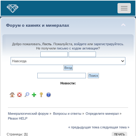
Toggle
navigat
Форум о камнях и минералах
Добро пожаловать,
Гость
. Пожалуйста,
войдите
или
зарегистрируйтесь
.
Не получили
письмо с кодом активации
?
Новости:
Минералогический форум
»
Вопросы и ответы
»
Определите минерал
»
Please HELP
« предыдущая тема
следующая тема »
Страницы: [
1
]
ПЕЧАТЬ