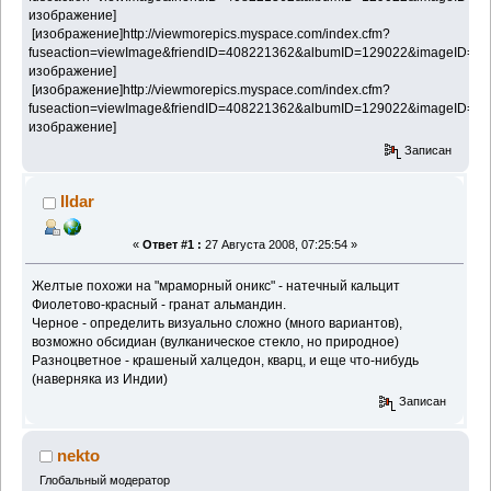
изображение]
[изображение]http://viewmorepics.myspace.com/index.cfm?
fuseaction=viewImage&friendID=408221362&albumID=129022&imageID=43
изображение]
[изображение]http://viewmorepics.myspace.com/index.cfm?
fuseaction=viewImage&friendID=408221362&albumID=129022&imageID=43
изображение]
Записан
Ildar
«
Ответ #1 :
27 Августа 2008, 07:25:54 »
Желтые похожи на "мраморный оникс" - натечный кальцит
Фиолетово-красный - гранат альмандин.
Черное - определить визуально сложно (много вариантов),
возможно обсидиан (вулканическое стекло, но природное)
Разноцветное - крашеный халцедон, кварц, и еще что-нибудь
(наверняка из Индии)
Записан
nekto
Глобальный модератор