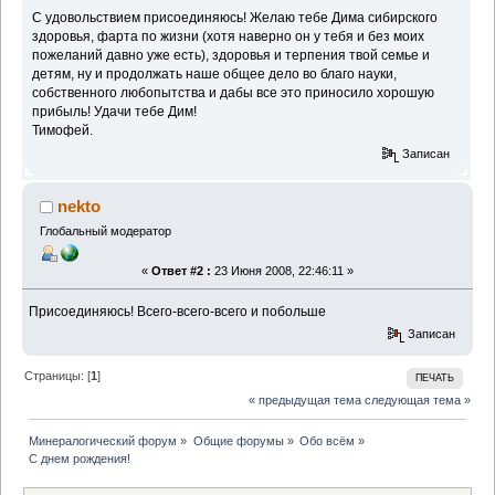
С удовольствием присоединяюсь! Желаю тебе Дима сибирского
здоровья, фарта по жизни (хотя наверно он у тебя и без моих
пожеланий давно уже есть), здоровья и терпения твой семье и
детям, ну и продолжать наше общее дело во благо науки,
собственного любопытства и дабы все это приносило хорошую
прибыль! Удачи тебе Дим!
Тимофей.
Записан
nekto
Глобальный модератор
«
Ответ #2 :
23 Июня 2008, 22:46:11 »
Присоединяюсь! Всего-всего-всего и побольше
Записан
Страницы: [
1
]
ПЕЧАТЬ
« предыдущая тема
следующая тема »
Минералогический форум
»
Общие форумы
»
Обо всём
»
С днем рождения!