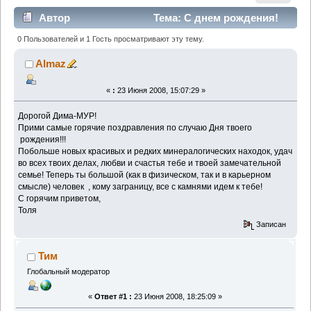
Автор
Тема: С днем рождения!
(Прочитано 4031 раз)
0 Пользователей и 1 Гость просматривают эту тему.
Almaz
«
:
23 Июня 2008, 15:07:29 »
Дорогой Дима-МУР!
Прими самые горячие поздравления по случаю Дня твоего
рождения!!!
Побольше новых красивых и редких минералогических находок, удач
во всех твоих делах, любви и счастья тебе и твоей замечательной
семье! Теперь ты большой (как в физическом, так и в карьерном
смысле) человек
, кому заграницу, все с камнями идем к тебе!
С горячим приветом,
Толя
Записан
Тим
Глобальный модератор
«
Ответ #1 :
23 Июня 2008, 18:25:09 »