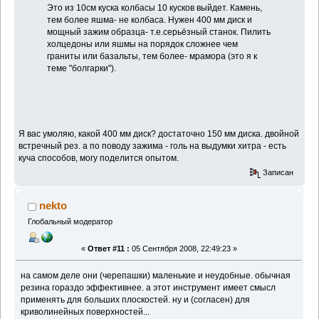
Это из 10см куска колбасы 10 кусков выйдет. Камень,
тем более яшма- не колбаса. Нужен 400 мм диск и
мощный зажим образца- т.е.серьёзный станок. Пилить
холцедоны или яшмы на порядок сложнее чем
граниты или базальты, тем более- мрамора (это я к
теме "болгарки").
Я вас умоляю, какой 400 мм диск? достаточно 150 мм диска. двойной
встречный рез. а по поводу зажима - голь на выдумки хитра - есть
куча способов, могу поделится опытом.
Записан
nekto
Глобальный модератор
«
Ответ #11 :
05 Сентября 2008, 22:49:23 »
на самом деле они (черепашки) маленькие и неудобные. обычная
резина гораздо эффективнее. а этот инструмент имеет смысл
применять для больших плоскостей. ну и (согласен) для
криволинейных поверхностей...