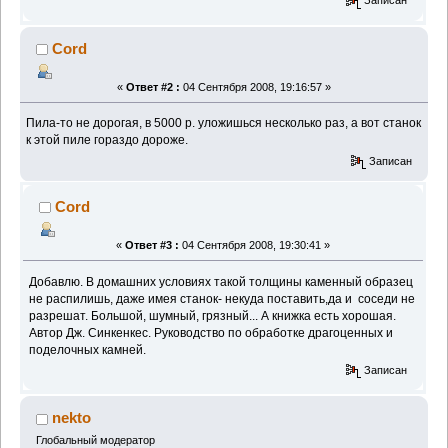
Записан
Cord
«
Ответ #2 :
04 Сентября 2008, 19:16:57 »
Пила-то не дорогая, в 5000 р. уложишься несколько раз, а вот станок
к этой пиле гораздо дороже.
Записан
Cord
«
Ответ #3 :
04 Сентября 2008, 19:30:41 »
Добавлю. В домашних условиях такой толщины каменный образец
не распилишь, даже имея станок- некуда поставить,да и соседи не
разрешат. Большой, шумный, грязный... А книжка есть хорошая.
Автор Дж. Синкенкес. Руководство по обработке драгоценных и
поделочных камней.
Записан
nekto
Глобальный модератор