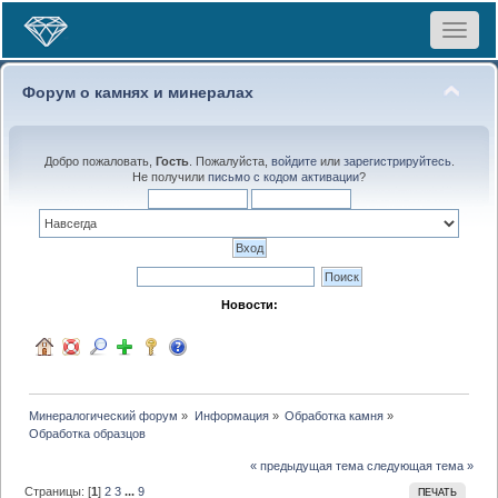
Toggle
navigat
Форум о камнях и минералах
Добро пожаловать,
Гость
. Пожалуйста,
войдите
или
зарегистрируйтесь
.
Не получили
письмо с кодом активации
?
Новости:
Минералогический форум
»
Информация
»
Обработка камня
»
Обработка образцов
« предыдущая тема
следующая тема »
Страницы: [
1
]
2
3
...
9
ПЕЧАТЬ