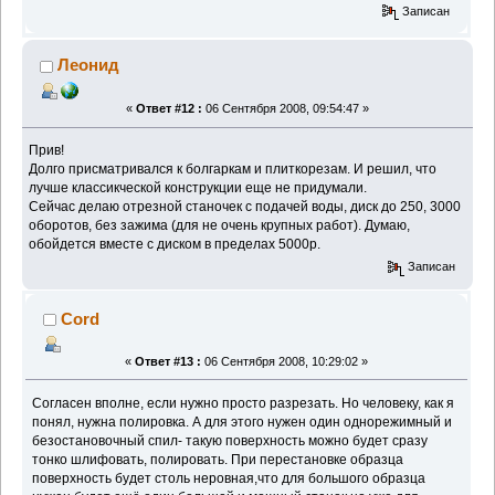
Записан
Леонид
«
Ответ #12 :
06 Сентября 2008, 09:54:47 »
Прив!
Долго присматривался к болгаркам и плиткорезам. И решил, что
лучше классикческой конструкции еще не придумали.
Сейчас делаю отрезной станочек с подачей воды, диск до 250, 3000
оборотов, без зажима (для не очень крупных работ). Думаю,
обойдется вместе с диском в пределах 5000р.
Записан
Cord
«
Ответ #13 :
06 Сентября 2008, 10:29:02 »
Согласен вполне, если нужно просто разрезать. Но человеку, как я
понял, нужна полировка. А для этого нужен один однорежимный и
безостановочный спил- такую поверхность можно будет сразу
тонко шлифовать, полировать. При перестановке образца
поверхность будет столь неровная,что для большого образца