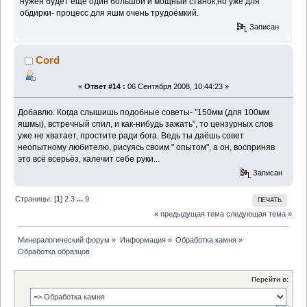
нужен будет ещё один большой и мощный станок,но уже для
обдирки- процесс для яшм очень трудоёмкий.
Записан
Cord
«
Ответ #14 :
06 Сентября 2008, 10:44:23 »
Добавлю. Когда слышишь подобные советы- "150мм (для 100мм
яшмы), встречный спил, и как-нибудь зажать", то цензурных слов
уже не хватает, простите ради бога. Ведь ты даёшь совет
неопытному любителю, рисуясь своим " опытом", а он, восприняв
это всё всерьёз, калечит себе руки...
Записан
Страницы: [
1
]
2
3
...
9
ПЕЧАТЬ
« предыдущая тема
следующая тема »
Минералогический форум
»
Информация
»
Обработка камня
»
Обработка образцов
Перейти в: