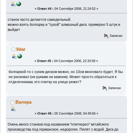
«
Ответ #4 :
04 Сентября 2008, 21:24:52 »
станок часто делается самодельный.
можно взять болгарку и "сухой" алмазный диск. примерно 5 штук и
выйдет
Записан
Ildar
«
Ответ #5 :
04 Сентября 2008, 22:33:58 »
болгаркой-то с сухим диском можно, но 10см многовато будет. Я бы
не рисковал (ни руками ни камнем). Может просто обратиться к
отделочникам, кто плитку на улице режет?
Записан
Валера
«
Ответ #6 :
05 Сентября 2008, 04:49:56 »
Очень много станков под названием "плиткорез" китайского
производства под германское, недорогих. Пилят с водой. Диск до