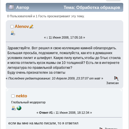
Автор
Тема: Обработка образцов
(Прочитано 55331 раз)
0 Пользователей и 1 Гость просматривают эту тему.
Alenov
«
:
11 Июня 2008, 17:05:16 »
Здравствуйте. Вот решил я свою коллекцию камней облагородить.
Большая просьба, подскажите, пожалуйста, как кто в домашних
условиях пилит и шлифует. Какую пилу купить,чтобы до 5тыс стоила
и могла отпилить кусок яшмы см 10 толщиной? Есть ли в интернете
литература по правильной обработке?
Буду очень признателен за ответы
«
Последнее редактирование: 10 Апреля 2009, 23:37:07 от watr
»
Записан
nekto
Глобальный модератор
«
Ответ #1 :
11 Июня 2008, 18:12:34 »
если вы мне на мыло писали, то я ответил