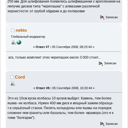
250 мм. Для шлифования появились шлифмашинки с креплением на
липучке дисков типа "черепашка" с алмазами различной
зернистости: от грубой обдирки и до полировки
Записан
nekto
Глобальный модератор
«
Ответ #7 :
05 Сентября 2008, 08:23:44 »
ага, только комплект этих черепашек около 3 000 стоит...
Записан
Cord
«
Ответ #8 :
05 Сентября 2008, 10:20:44 »
Это из 10см куска колбасы 10 кусков выйдет. Камень, тем более
яшма- не колбаса. Нужен 400 мм диск и мощный зажим образца-
т.е.серьёзный станок. Пилить холцедоны или яшмы на порядок
сложнее чем граниты или базальты, тем более- мрамора (это я к
теме "болгарки").
Записан