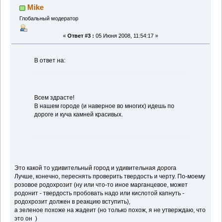
Mike
Глобальный модератор
«
Ответ #3 :
05 Июня 2008, 11:54:17 »
В ответ на:
Всем здрасте!
В нашем городе (и наверное во многих) идешь по
дороге и куча камней красивых.
Это какой то удивительный город и удивительная дорога
Лучше, конечно, переснять проверить твердость и черту. По-моему
розовое родохрозит (ну или что-то иное марганцевое, может
родонит - твердость пробовать надо или кислотой капнуть -
родохрозит должен в реакцию вступить),
а зеленое похоже на жадеит (но только похож, я не утверждаю, что
это он
)