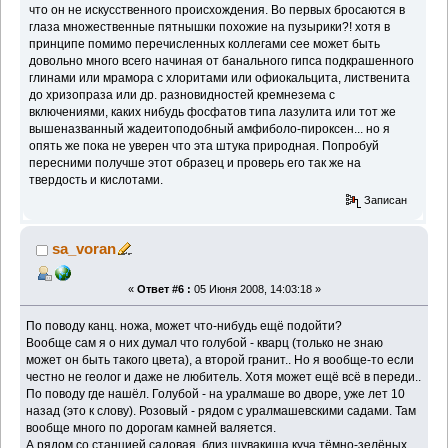
что он не искусственного происхождения. Во первых бросаются в
глаза множественные пятнышки похожие на пузырики?! хотя в
принципе помимо перечисленных коллегами сее может быть
довольно много всего начиная от банального гипса подкрашенного
глинами или мрамора с хлоритами или офиокальцита, лиственита
до хризопраза или др. разновидностей кремнезема с
включениями, каких нибудь фосфатов типа лазулита или тот же
вышеназванный жадеитоподобный амфиболо-пироксен... но я
опять же пока не уверен что эта штука природная. Попробуй
пересними получше этот образец и проверь его так же на
твердость и кислотами.
Записан
sa_voran
«
Ответ #6 :
05 Июня 2008, 14:03:18 »
По поводу канц. ножа, может что-нибудь ещё подойти?
Вообще сам я о них думал что голубой - кварц (только не знаю
может он быть такого цвета), а второй гранит.. Но я вообще-то если
честно не геолог и даже не любитель. Хотя может ещё всё в переди..
По поводу где нашёл. Голубой - на уралмаше во дворе, уже лет 10
назад (это к слову). Розовый - рядом с уралмашевскими садами. Там
вообще много по дорогам камней валяется.
А рядом со станцией садовая, близ шувакиша куча тёмно-зелёных