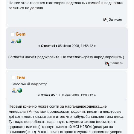
Но все это относится к категории поделочных камней и под ногами
валяться не должно
Записан
Gem
«
Ответ #4 :
05 Июня 2008, 11:58:42 »
Согласен насчёт родохрозита. Не хотелось сразу народ ворошить )
Записан
Тим
Глобальный модератор
«
Ответ #5 :
05 Июня 2008, 13:03:12 »
Первый конечно может сойти за марганцевосодержащие
минералы (Mn-кальцит, родохразит, родонит, инезит и некоторые
др) хотя может оказаться в итоге что нибудь банальное типа гипса.
Тут надо попробовать царапнуть камушком стекло (посмотреть
царапает или нет), капнуть кислотой HCl H2SO4 (реакция на
вскипание) и т.д. А вот насчет второго камушка я совсем не уверен