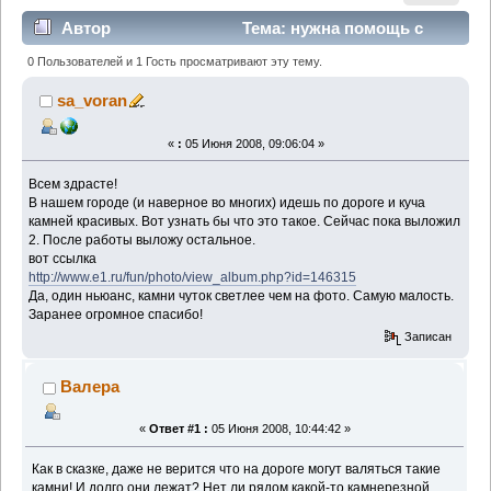
Автор
Тема: нужна помощь с
определением (Прочитано 9960 раз)
0 Пользователей и 1 Гость просматривают эту тему.
sa_voran
«
:
05 Июня 2008, 09:06:04 »
Всем здрасте!
В нашем городе (и наверное во многих) идешь по дороге и куча
камней красивых. Вот узнать бы что это такое. Сейчас пока выложил
2. После работы выложу остальное.
вот ссылка
http://www.e1.ru/fun/photo/view_album.php?id=146315
Да, один ньюанс, камни чуток светлее чем на фото. Самую малость.
Заранее огромное спасибо!
Записан
Валера
«
Ответ #1 :
05 Июня 2008, 10:44:42 »
Как в сказке, даже не верится что на дороге могут валяться такие
камни! И долго они лежат? Нет ли рядом какой-то камнерезной