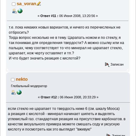
sa_voran
«
Ответ #11 :
06 Июня 2008, 13:20:56 »
т.е. пока никаких новых вариантов, и ничего из перечисленых не
отбросить?
Тогда вопрос несколько не в тему. Царапать ножом и по стеклу, я
так понимаю для определения твердости? А можно ссылку или на
пальцах, чему соответствует то что минерал не царапает стекло,
царапает, нож черту оставляет и тп.?
И что будет значить реакция с кислотой?
Записан
nekto
Глобальный модератор
«
Ответ #12 :
06 Июня 2008, 20:33:29 »
если стекло не царапает то твердость ниже 6 (см. шкалу Мооса)
а реакция с кислотой - минерал начинает шипеть и выделять
углекислый газ. стандартная реакция на присутствие карбонатов. в
качестве визуального примера можете смешать соду и уксусную
кислоту и посмотреть как это выглядит "вживую"
Записан