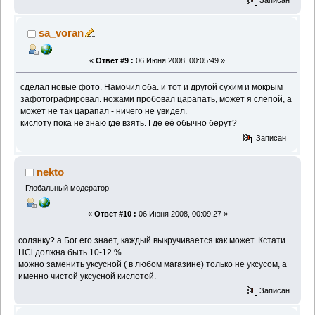
sa_voran
«
Ответ #9 :
06 Июня 2008, 00:05:49 »
сделал новые фото. Намочил оба. и тот и другой сухим и мокрым
зафотографировал. ножами пробовал царапать, может я слепой, а
может не так царапал - ничего не увидел.
кислоту пока не знаю где взять. Где её обычно берут?
Записан
nekto
Глобальный модератор
«
Ответ #10 :
06 Июня 2008, 00:09:27 »
солянку? а Бог его знает, каждый выкручивается как может. Кстати
HCl должна быть 10-12 %.
можно заменить уксусной ( в любом магазине) только не уксусом, а
именно чистой уксусной кислотой.
Записан