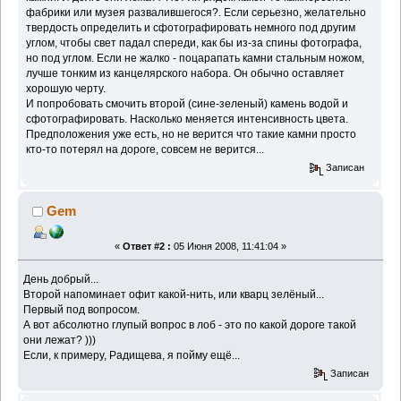
фабрики или музея развалившегося?. Если серьезно, желательно
твердость определить и сфотографировать немного под другим
углом, чтобы свет падал спереди, как бы из-за спины фотографа,
но под углом. Если не жалко - поцарапать камни стальным ножом,
лучше тонким из канцелярского набора. Он обычно оставляет
хорошую черту.
И попробовать смочить второй (сине-зеленый) камень водой и
сфотографировать. Насколько меняется интенсивность цвета.
Предположения уже есть, но не верится что такие камни просто
кто-то потерял на дороге, совсем не верится...
Записан
Gem
«
Ответ #2 :
05 Июня 2008, 11:41:04 »
День добрый...
Второй напоминает офит какой-нить, или кварц зелёный...
Первый под вопросом.
А вот абсолютно глупый вопрос в лоб - это по какой дороге такой
они лежат? )))
Если, к примеру, Радищева, я пойму ещё...
Записан