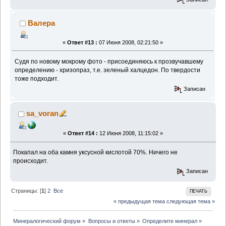
Валера
«
Ответ #13 :
07 Июня 2008, 02:21:50 »
Судя по новому мокрому фото - присоединяюсь к прозвучавшему
определению - хризопраз, т.е. зеленый халцедон. По твердости
тоже подходит.
Записан
sa_voran
«
Ответ #14 :
12 Июня 2008, 11:15:02 »
Покапал на оба камня уксусной кислотой 70%. Ничего не
происходит.
Записан
Страницы: [
1
]
2
Все
ПЕЧАТЬ
« предыдущая тема
следующая тема »
Минералогический форум
»
Вопросы и ответы
»
Определите минерал
»