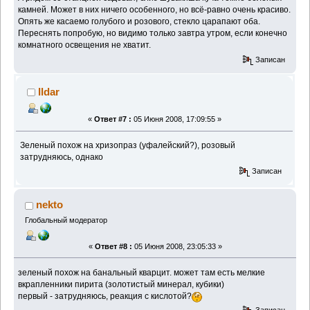
камней. Может в них ничего особенного, но всё-равно очень красиво.
Опять же касаемо голубого и розового, стекло царапают оба.
Переснять попробую, но видимо только завтра утром, если конечно
комнатного освещения не хватит.
Записан
Ildar
«
Ответ #7 :
05 Июня 2008, 17:09:55 »
Зеленый похож на хризопраз (уфалейский?), розовый
затрудняюсь, однако
Записан
nekto
Глобальный модератор
«
Ответ #8 :
05 Июня 2008, 23:05:33 »
зеленый похож на банальный кварцит. может там есть мелкие
вкрапленники пирита (золотистый минерал, кубики)
первый - затрудняюсь, реакция с кислотой?
Записан