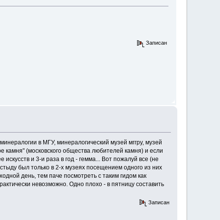
Записан
 минералогии в МГУ, минералогический музей мггру, музей
ире камня" (московского общества любителей камня) и если
кусств и 3-и раза в год - гемма... Вот пожалуй все (не
у стыду был только в 2-х музеях посещением одного из них
одной день, тем паче посмотреть с таким гидом как
рактически невозможно. Одно плохо - в пятницу составить
Записан