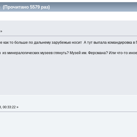
 (Прочитано 5579 раз)
 »
се как то больше по дальнему зарубежью носит
А тут выпала командировка в 
 в из минералогических музеев глянуть? Музей им. Ферсмана? Или что-то ин
, 00:33:22 »