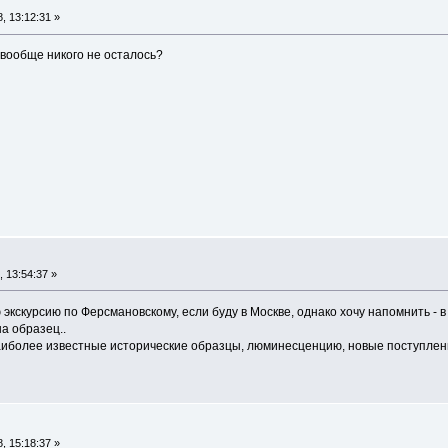
, 13:12:31 »
м вообще никого не осталось?
 13:54:37 »
экскурсию по Ферсмановскому, если буду в Москве, однако хочу напомнить - в 
а образец..
иболее известные исторические образцы, люминесценцию, новые поступления,
, 15:18:37 »