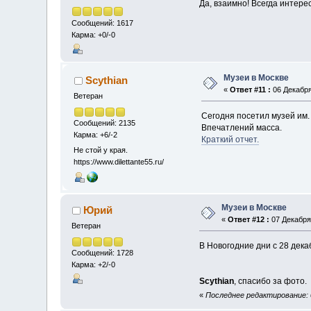
Да, взаимно! Всегда интере
Сообщений: 1617
Карма: +0/-0
Музеи в Москве
Scythian
«
Ответ #11 :
06 Декабря
Ветеран
Сегодня посетил музей им.
Сообщений: 2135
Впечатлений масса.
Карма: +6/-2
Краткий отчет.
Не стой у края.
https://www.dilettante55.ru/
Музеи в Москве
Юрий
«
Ответ #12 :
07 Декабря 
Ветеран
В Новогодние дни с 28 декаб
Сообщений: 1728
Карма: +2/-0
Scythian
, спасибо за фото.
«
Последнее редактирование: 