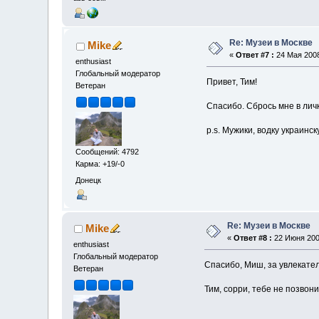
Re: Музеи в Москве
Mike
«
Ответ #7 :
24 Мая 2008
enthusiast
Глобальный модератор
Привет, Тим!
Ветеран
Спасибо. Сбрось мне в личк
p.s. Мужики, водку украинс
Сообщений: 4792
Карма: +19/-0
Донецк
Re: Музеи в Москве
Mike
«
Ответ #8 :
22 Июня 2008
enthusiast
Глобальный модератор
Спасибо, Миш, за увлекате
Ветеран
Тим, сорри, тебе не позвон