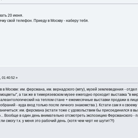
вать 20 июня.
ичку свой телефон. Приеду в Москву - наберу тебя.
 01:40:52 »
 в Москве: им. ферсмана, им. вернадского (мггу), музей землеведения - отдел
Самоцветы", а так же в тимерязевском музее ежегодно проходит выставка "в м
леантологический на теплом стане + ежемесячные выставки продажи в лицее ис
обраний - куда вход только после личного знакомства
). Кстати сам я к своем
ничиться: им. ферсмана (кстати тоже с удовольствим бы присоединился в вых
о... Вообще в один день внимательно отсмотреть экспозицию Ферсманского - п
и смогу т.к. у меня это рабочий день. (хотя чем черт не шутит?!)