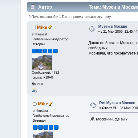
Автор
Тема: Музеи в Москве
0 Пользователей и 1 Гость просматривают эту тему.
Музеи в Москве
Mike
«
:
21 Мая 2008, 12:45:44
enthusiast
Глобальный модератор
Давно не бывал в Москве, в
Ветеран
свободных.
Москвичи, что посоветуете
Сообщений: 4792
Карма: +19/-0
Донецк
Re: Музеи в Москве
Mike
«
Ответ #1 :
23 Мая 2008
enthusiast
Глобальный модератор
Эй, Москвичи, где вы?
Ветеран