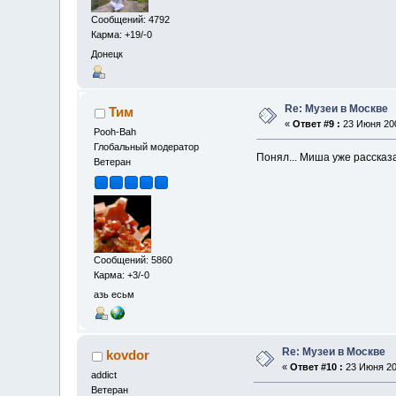
Сообщений: 4792
Карма: +19/-0
Донецк
Re: Музеи в Москве
Тим
«
Ответ #9 :
23 Июня 200
Pooh-Bah
Глобальный модератор
Понял... Миша уже рассказа
Ветеран
Сообщений: 5860
Карма: +3/-0
азь есьм
Re: Музеи в Москве
kovdor
«
Ответ #10 :
23 Июня 200
addict
Ветеран