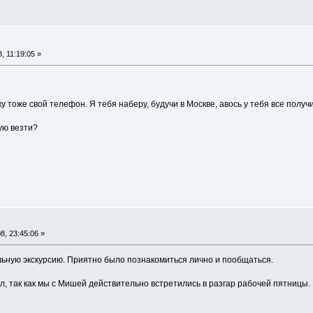
, 11:19:05 »
у тоже свой телефон. Я тебя наберу, будучи в Москве, авось у тебя все получ
кую везти?
, 23:45:06 »
льную экскурсию. Приятно было познакомиться лично и пообщаться.
ил, так как мы с Мишей действительно встретились в разгар рабочей пятницы