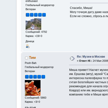
enthusiast
Глобальный модератор
Спасибо, Миша!
Ветеран
Могу точную дату даже наз
Если не сложно, сбрось в л
Сообщений: 4792
Карма: +19/-0
Донецк
Re: Музеи в Москве
Тим
«
Ответ #6 :
24 Мая 2008,
Pooh-Bah
Глобальный модератор
Миша привет! Насчет музеев
Ветеран
им. Ершова (мггу), музей "
интересна палеофауна то па
счтая богатейших частных с
рекомендую для начала огра
Ковдор) или им. вернадског
компанию тебе и Мише врятл
Сообщений: 5860
Карма: +3/-0
азь есьм