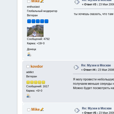
Re: Музеи в Москве
Mike
«
Ответ #3 :
23 Мая 2008
enthusiast
Глобальный модератор
ты хочешь сказать, что та
Ветеран
Сообщений: 4792
Карма: +19/-0
Донецк
Re: Музеи в Москве
kovdor
«
Ответ #4 :
23 Мая 2008,
addict
Ветеран
Я могу провести небольшую 
получаем меньше секунды н
Сообщений: 1617
Можно будет посмотреть на
Карма: +0/-0
Re: Музеи в Москве
Mike
«
Ответ #5 :
23 Мая 2008