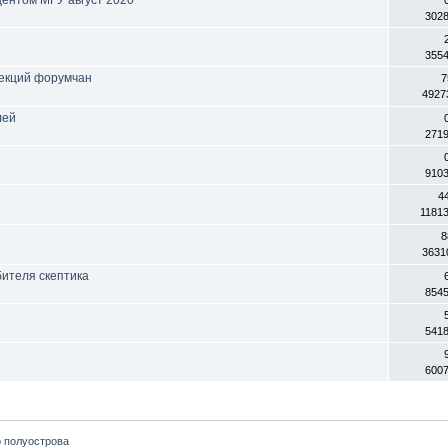
302
355
лекций форумчан
7
4927
лей
271
910
4
1181
8
3631
бителя скептика
854
541
600
о полуострова