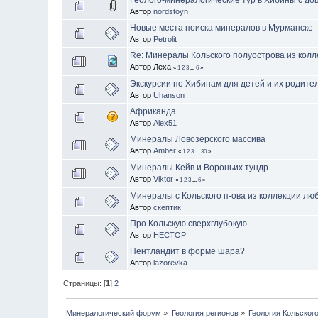
Автор
nordstoyn
Новые места поиска минералов в Мурманске
Автор
Petrolit
Re: Минералы Кольского полуострова из кол
Автор Леха
«
1
2
3
...
6
»
Экскурсии по Хибинам для детей и их родите
Автор
Uhanson
Африканда
Автор
Alex51
Минералы Ловозерского массива
Автор
Amber
«
1
2
3
...
30
»
Минералы Кейв и Вороньих тундр.
Автор
Viktor
«
1
2
3
...
6
»
Минералы с Кольского п-ова из коллекции лю
Автор
скептик
Про Кольскую сверхглубокую
Автор
HECTOP
Пентландит в форме шара?
Автор
lazorevka
Страницы: [
1
]
2
Минералогический форум
»
Геология регионов
»
Геология Кольског