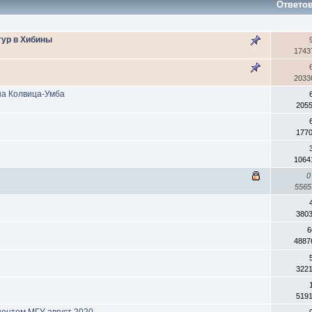
Ответо
тур в Хибины
1743
2033
на Колвица-Умба
205
177
1064
0
556
380
6
4887
322
519
центом МГУ август 2020