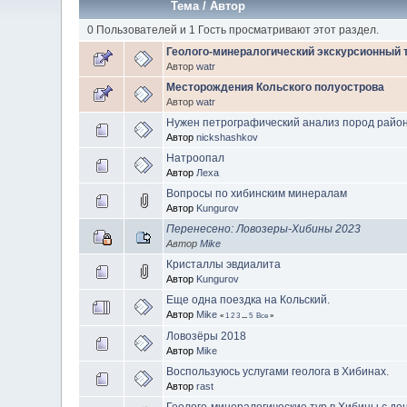
Тема
/
Автор
0 Пользователей и 1 Гость просматривают этот раздел.
Геолого-минералогический экскурсионный 
Автор
watr
Месторождения Кольского полуострова
Автор
watr
Нужен петрографический анализ пород райо
Автор
nickshashkov
Натроопал
Автор
Леха
Вопросы по хибинским минералам
Автор
Kungurov
Перенесено: Ловозеры-Хибины 2023
Автор
Mike
Кристаллы эвдиалита
Автор
Kungurov
Еще одна поездка на Кольский.
Автор
Mike
«
1
2
3
...
5
Все
»
Ловозёры 2018
Автор
Mike
Воспользуюсь услугами геолога в Хибинах.
Автор
rast
Геолого-минералогические тур в Хибины с до