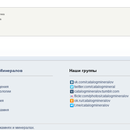
ема
а
 Минералов
Наши группы
vk.com/catalogmineralov
дения
twitter.com/catalogmineral
ологии
catalogmineralov.tumblr.com
flickr.com/photos/catalogmineralov
ия
ok.ru/catalogmineralov
t.me/catalogmineralov
камня
 камнях и минералах
.